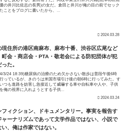
優の井川比佐志の長男)の女だ。倉田と井川が俺の目の前でセック
たことをブログに書いたから、...
2024.03.28
の現住所の港区南麻布、麻布十番、渋谷区広尾など
、町会・商店会・PTA・敬老会による防犯団体が犯
だった。
024/3/24 18:39)糖尿病の治療のため欠かさない散歩は普段午後6時
行っているが、きのうは米国市場引け後の朝6時に行ってみた。す
いつも進路を妨害し急接近して威嚇する車や自転車や人や、子供
を俺の視界に入れようとする子供...
2024.03.24
ンフィクション、ドキュメンタリー。事実を報告す
ジャーナリズムであって文学作品ではない、小説で
ない、俺は作家ではない。