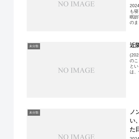
20
も寝
眠妨
のま
近
未分類
(2
のこ
とい
は、
ノ
未分類
い
た
20