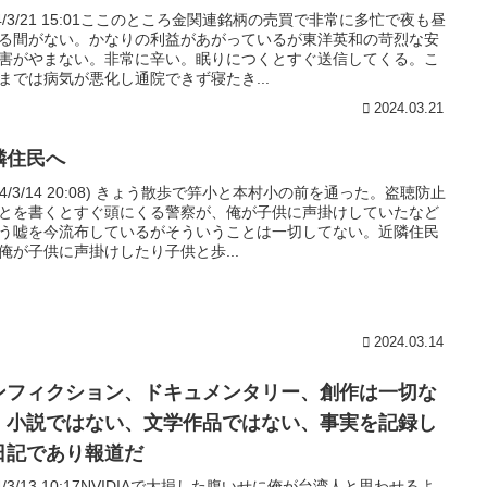
24/3/21 15:01ここのところ金関連銘柄の売買で非常に多忙で夜も昼
る間がない。かなりの利益があがっているが東洋英和の苛烈な安
害がやまない。非常に辛い。眠りにつくとすぐ送信してくる。こ
までは病気が悪化し通院できず寝たき...
2024.03.21
隣住民へ
024/3/14 20:08) きょう散歩で笄小と本村小の前を通った。盗聴防止
とを書くとすぐ頭にくる警察が、俺が子供に声掛けしていたなど
う嘘を今流布しているがそういうことは一切してない。近隣住民
俺が子供に声掛けしたり子供と歩...
2024.03.14
ンフィクション、ドキュメンタリー、創作は一切な
、小説ではない、文学作品ではない、事実を記録し
日記であり報道だ
24/3/13 10:17NVIDIAで大損した腹いせに俺が台湾人と思わせるよ