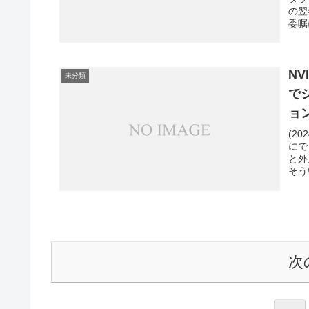
の翌
委嘱
N
未分類
で
ョ
(2
にで
と外
そう
次