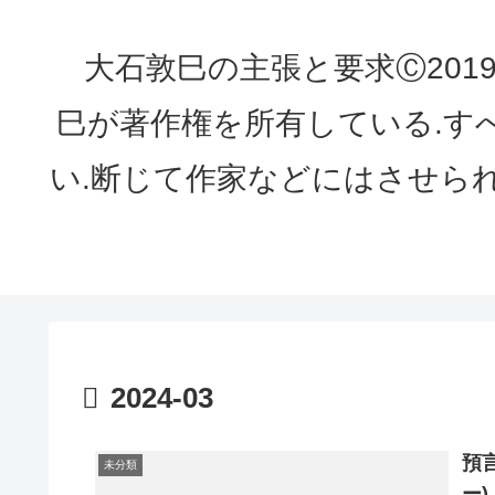
大石敦巳の主張と要求Ⓒ2019 ATS
巳が著作権を所有している.す
い.断じて作家などにはさせら
2024-03
預
未分類
ー)