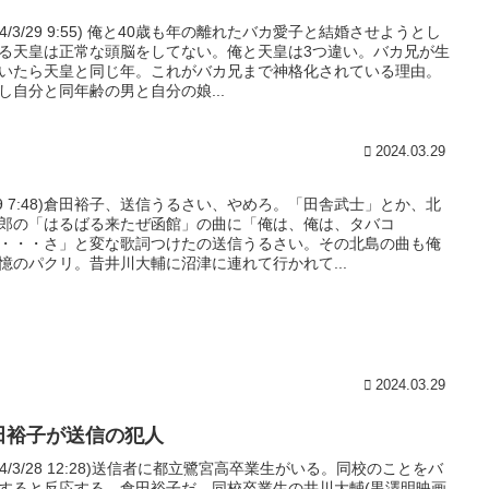
024/3/29 9:55) 俺と40歳も年の離れたバカ愛子と結婚させようとし
る天皇は正常な頭脳をしてない。俺と天皇は3つ違い。バカ兄が生
いたら天皇と同じ年。これがバカ兄まで神格化されている理由。
し自分と同年齢の男と自分の娘...
2024.03.29
/29 7:48)倉田裕子、送信うるさい、やめろ。「田舎武士」とか、北
郎の「はるばる来たぜ函館」の曲に「俺は、俺は、タバコ
・・・さ」と変な歌詞つけたの送信うるさい。その北島の曲も俺
憶のパクリ。昔井川大輔に沼津に連れて行かれて...
2024.03.29
田裕子が送信の犯人
024/3/28 12:28)送信者に都立鷺宮高卒業生がいる。同校のことをバ
すると反応する。倉田裕子だ。同校卒業生の井川大輔(黒澤明映画