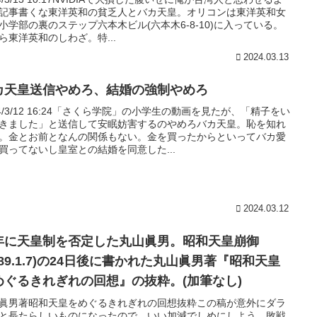
記事書くな東洋英和の貧乏人とバカ天皇。オリコンは東洋英和女
小学部の裏のステップ六本木ビル(六本木6-8-10)に入っている。
ら東洋英和のしわざ。特...
2024.03.13
カ天皇送信やめろ、結婚の強制やめろ
24/3/12 16:24「さくら学院」の小学生の動画を見たが、「精子をい
きました」と送信して安眠妨害するのやめろバカ天皇。恥を知れ
。金とお前となんの関係もない。金を買ったからといってバカ愛
買ってないし皇室との結婚を同意した...
2024.03.12
年に天皇制を否定した丸山眞男。昭和天皇崩御
989.1.7)の24日後に書かれた丸山眞男著『昭和天皇
めぐるきれぎれの回想』の抜粋。(加筆なし)
眞男著昭和天皇をめぐるきれぎれの回想抜粋この稿が意外にダラ
と長たらしいものになったので、いい加減でしめにしよう。敗戦