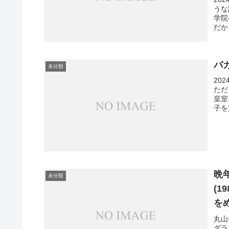
うな
学院
だか
バ
未分類
20
ただ
皇室
子を
晩
未分類
(1
を
丸山
ダラ