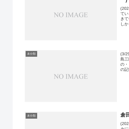
(2
てい
きて
しか
(3
未分類
島三
の・
の記
倉
未分類
(2
カに