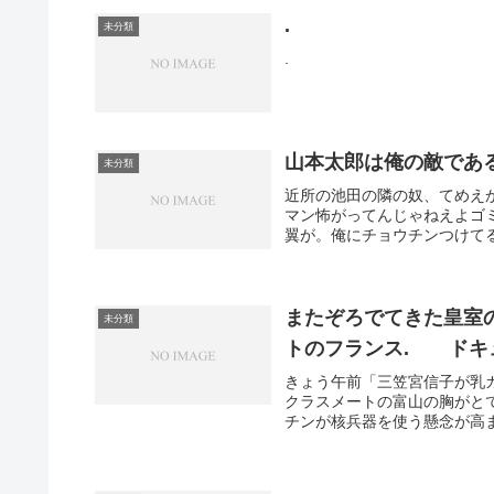
.
未分類
.
山本太郎は俺の敵であ
未分類
近所の池田の隣の奴、てめえ
マン怖がってんじゃねえよゴ
翼が。俺にチョウチンつけてる
またぞろでてきた皇室の
未分類
トのフランス. ドキ
きょう午前「三笠宮信子が乳
クラスメートの富山の胸がと
チンが核兵器を使う懸念が高ま