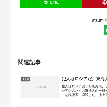
LINE
atsu
関連記事
犯人はロシアだ。東海
未分類
犯人はロシア諜報と東海大と
シアのスパイの東海大の一員
トを秘密裡に埋設した。池上直