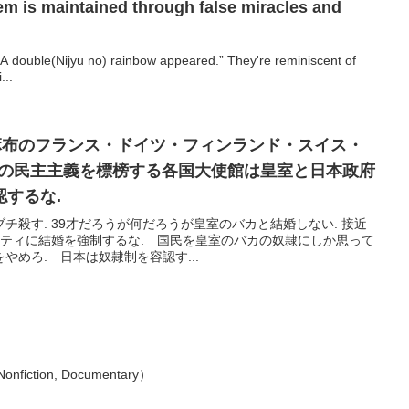
m is maintained through false miracles and
A double(Nijyu no) rainbow appeared.” They're reminiscent of
...
南麻布のフランス・ドイツ・フィンランド・スイス・
国の民主主義を標榜する各国大使館は皇室と日本政府
するな.
チ殺す. 39才だろうが何だろうが皇室のバカと結婚しない. 接近
リティに結婚を強制するな. 国民を皇室のバカの奴隷にしか思って
やめろ. 日本は奴隷制を容認す...
Nonfiction, Documentary）