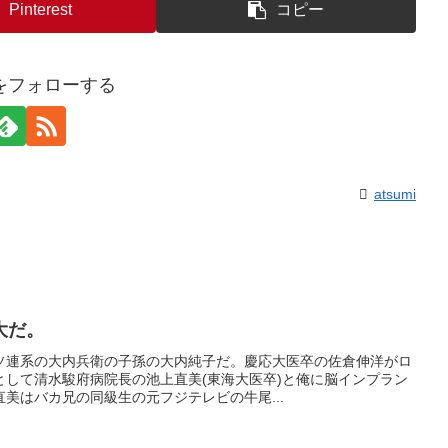
Pinterest
コピー
miをフォローする
atsumi
大だ。
ソ連系の大内兵衛の子孫の大内純子だ。慶応大医卒の佐倉伸洋がロ
として清水駿府病院長の池上直美(東海大医卒)と俺に脳インプラン
美はバカ兄の同級生の元フジテレビの牛尾...