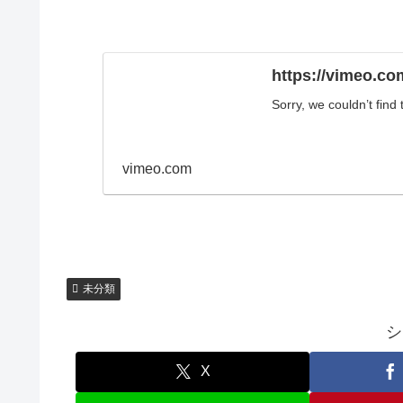
https://vimeo.c
Sorry, we couldn’t find
vimeo.com
未分類
シ
X