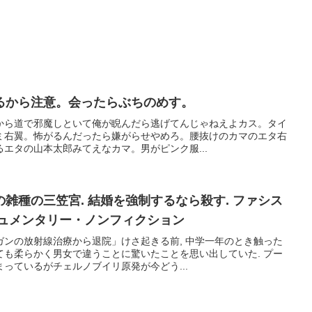
るから注意。会ったらぶちのめす。
から道で邪魔しといて俺が睨んだら逃げてんじゃねえよカス。タイ
ミ右翼。怖がるんだったら嫌がらせやめろ。腰抜けのカマのエタ右
エタの山本太郎みてえなカマ。男がピンク服...
雑種の三笠宮. 結婚を強制するなら殺す. ファシス
ュメンタリー・ノンフィクション
ガンの放射線治療から退院」けさ起きる前, 中学一年のとき触った
ても柔らかく男女で違うことに驚いたことを思い出していた. プー
っているがチェルノブイリ原発が今どう...