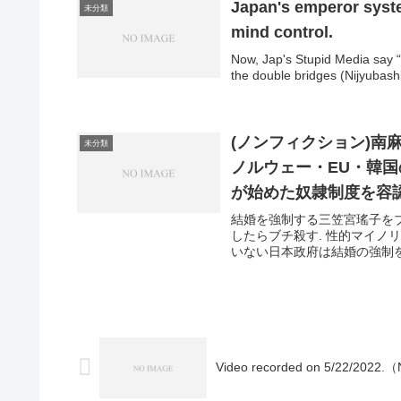
Japan's emperor syste
未分類
mind control.
Now, Jap's Stupid Media say “
the double bridges (Nijyubashi
(ノンフィクション)
未分類
ノルウェー・EU・韓
が始めた奴隷制度を容認
結婚を強制する三笠宮瑤子をブ
したらブチ殺す. 性的マイノ
いない日本政府は結婚の強制を
Video recorded on 5/22/2022.（