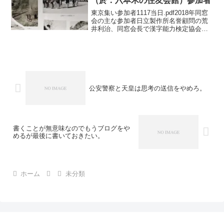
（於：六本木の住友会館）参加者
東京集い参加者1117当日.pdf2018年同窓
会の主な参加者日立製作所名誉顧問の荒
井利治、同窓会長で漢字能力検定協会代
表理事の高坂節三（京都学派四天王の高
坂正顕の子でタレント政治学者の高坂正
堯の弟。高坂正堯は関西では有名なホモ
でエイズで死...
公安警察と天皇は思考の送信をやめろ。
書くことが無意味なのでもうブログをや
めるが最後に書いておきたい。
ホーム
未分類