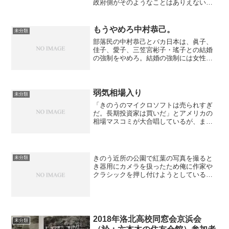
政府側がそのようなことはありえない、
大石の主張は妄想にすぎないと攻撃して
いるようだ。世界のインテリジェンス
（諜報機関）は思考と視覚と聴覚の監視
もうやめろ中村恭己。
未分類
に、もはやチップは使ってい...
部落民の中村恭己とバカ日本は、眞子、
佳子、愛子、三笠宮彬子・瑤子との結婚
の強制をやめろ。結婚の強制には女性皇
族の殺害で対抗すると俺は主張してい
る。結婚の強制をやめないならいつでも
眞子、佳子、愛子、三笠宮彬子、瑤子を
ぶっ殺す。俺は明治天皇が皇...
弱気相場入り
未分類
「きのうのマイクロソフトは売られすぎ
だ。長期投資家は買いだ」とアメリカの
相場マスコミが大合唱しているが、まあ
ダメだね、これだけ下がると。弱気（長
期下落）相場に入っているというのが常
識的な判断だ。昨年末の天井からきのう
の安値までマイクロソフト...
きのう近所の公園で紅葉の写真を撮ると
未分類
き器用にカメラを扱ったため俺に作家や
クラシックを押し付けようとしている警
察の女と皇室の女が送信で怒っている. 美
大の東京造形大では写真もやっているか
らだ. ただし俺は中村恭己と丸山真男にそ
そのかされてすぐ...
2018年洛北高校同窓会京浜会
未分類