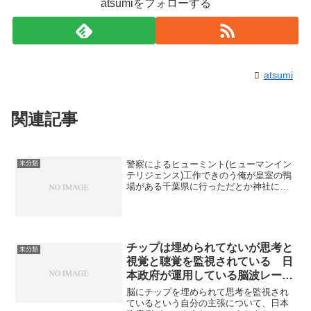
atsumiをフォローする
atsumi
関連記事
警察によるヒューミント(ヒューマンイン
未分類
テリジェンス)工作できのう俺が皇室の鴨
場がある千葉県に行っただとか神社に行
っただとか皇室との結婚に同意したとか
嘘が流布されているので書きたくないが
仕方なく書く。この『大石敦巳の主張と
要求』を公開している...
チップは埋められてないが思考と
未分類
視覚と聴覚を監視されている 日
本政府が運用している脳波レーダ
ーRNM（Remote Neural
脳にチップを埋められて思考を監視され
Monitoring）について
ているという自分の主張について、日本