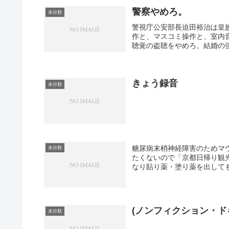
警察やめろ。
未分類
警視庁公安部長迫田裕治は皇
作と、マスコミ操作と、室内
聴覚の盗聴をやめろ。結婚の強
きょう録音
未分類
糖尿病末梢神経障害のためマ
未分類
たくないので「京都日帰り観
なり貼り薬・塗り薬を出しても
(ノンフィクション・ド
未分類