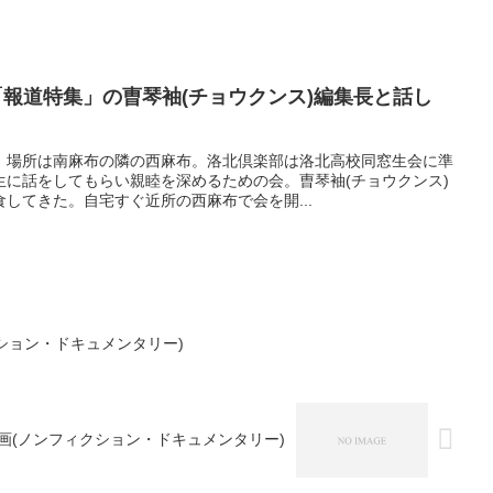
0 TBS「報道特集」の曺琴袖(チョウクンス)編集長と話し
。場所は南麻布の隣の西麻布。洛北倶楽部は洛北高校同窓生会に準
生に話をしてもらい親睦を深めるための会。曺琴袖(チョウクンス)
してきた。自宅すぐ近所の西麻布で会を開...
ィクション・ドキュメンタリー)
金）録画(ノンフィクション・ドキュメンタリー)