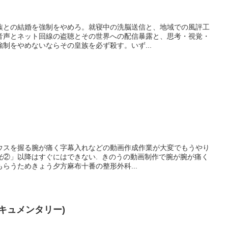
族との結婚を強制をやめろ。就寝中の洗脳送信と、地域での風評工
音声とネット回線の盗聴とその世界への配信暴露と、思考・視覚・
制をやめないならその皇族を必ず殺す。いず...
ウスを握る腕が痛く字幕入れなどの動画作成作業が大変でもうやり
光②」以降はすぐにはできない. きのうの動画制作で腕が腕が痛く
らうためきょう夕方麻布十番の整形外科...
キュメンタリー)