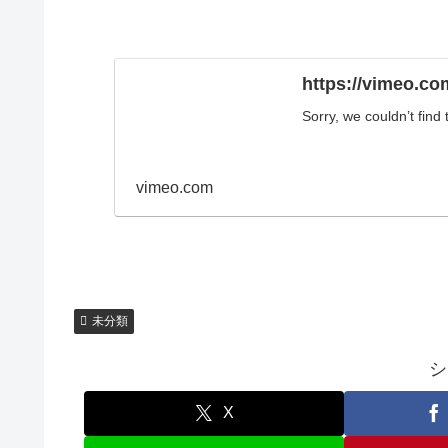
https://vimeo.c
Sorry, we couldn’t find
vimeo.com
未分類
シ
X