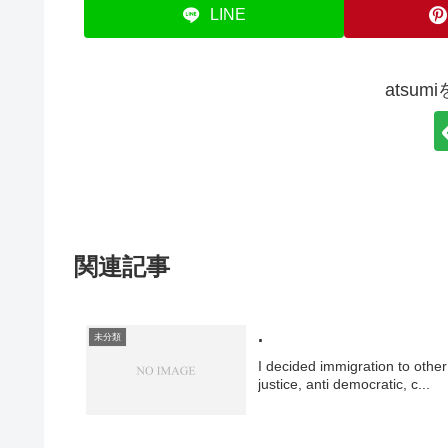
LINE
atsu
関連記事
.
未分類
I decided immigration to other 
justice, anti democratic, c...