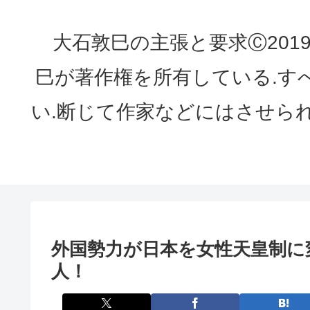
大石敦巳の主張と要求Ⓒ2019 ATS
巳が著作権を所有している.す
い.断じて作家などにはさせら
外国勢力が日本を女性天皇制に
人！