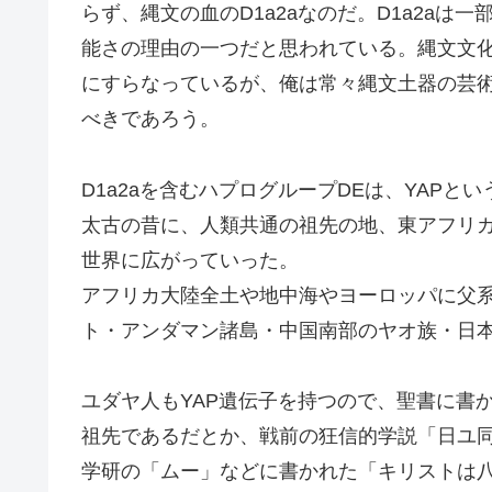
らず、縄文の血のD1a2aなのだ。D1a2a
能さの理由の一つだと思われている。縄文文
にすらなっているが、俺は常々縄文土器の芸
べきであろう。
D1a2aを含むハプログループDEは、YAP
太古の昔に、人類共通の祖先の地、東アフリ
世界に広がっていった。
アフリカ大陸全土や地中海やヨーロッパに父系
ト・アンダマン諸島・中国南部のヤオ族・日
ユダヤ人もYAP遺伝子を持つので、聖書に書
祖先であるだとか、戦前の狂信的学説「日ユ
学研の「ムー」などに書かれた「キリストは