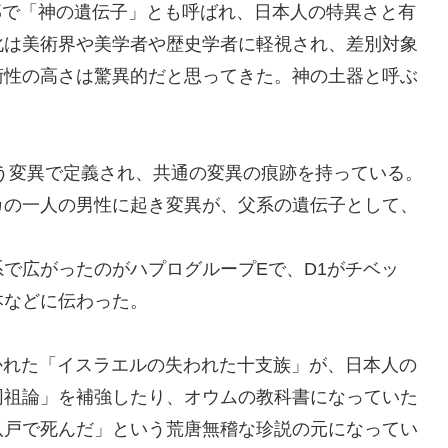
は一部で「神の遺伝子」とも呼ばれ、日本人の特異さと有
化は美術界や美学者や歴史学者に軽視され、差別対象
術性の高さは驚異的だと思ってきた。神の土器と呼ぶ
という変異で定義され、共通の変異の痕跡を持っている。
カの一人の男性に起き変異が、父系の遺伝子として、
で広がったのがハプログループEで、D1がチベッ
本などに伝わった。
かれた「イスラエルの失われた十支族」が、日本人の
同祖論」を補強したり、オウムの教科書になっていた
八戸で死んだ」という荒唐無稽な珍説の元になってい