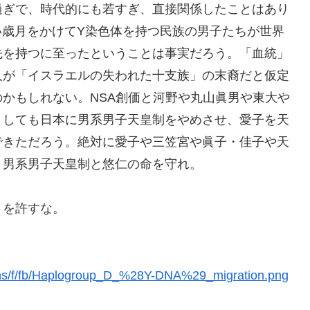
過ぎで、時代的にも若すぎ、直接関係したことはあり
い歳月をかけてY染色体を持つ民族の男子たちが世界
先を持つに至ったということは事実だろう。「血統」
人が「イスラエルの失われた十支族」の末裔だと仮定
かもしれない。NSA創価と河野や丸山眞男や東大や
うしても日本に男系男子天皇制をやめさせ、愛子を天
できただろう。絶対に愛子や三笠宮や眞子・佳子や天
。男系男子天皇制と悠仁の命を守れ。
」を許すな。
mons/f/fb/Haplogroup_D_%28Y-DNA%29_migration.png