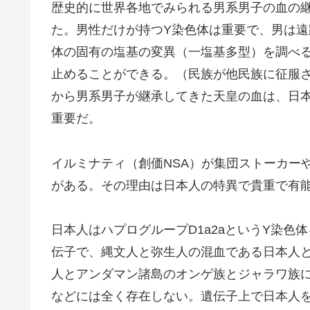
歴史的に世界各地でみられる男系男子の血の
た。男性だけが持つY染色体は重要で、男は遠
体の固有の塩基の変異（一塩基多型）を調べ
止めることができる。（民族が他民族に征服
から男系男子が継承してきた天皇の血は、日
重要だ。
イルミナティ（創価NSA）が集団ストーカー
がある。その理由は日本人の特異で貴重で有
日本人はハプログループD1a2aというY染色
伝子で、縄文人と弥生人の混血である日本人
人とアンダマン諸島のオンゲ族とジャラワ族
などには全く存在しない。遺伝子上で日本人