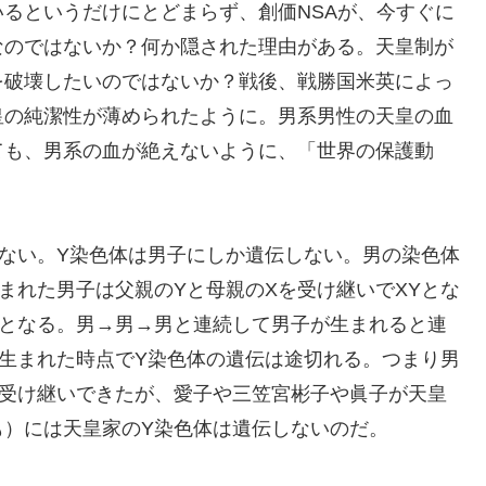
るというだけにとどまらず、創価NSAが、今すぐに
なのではないか？何か隠された理由がある。天皇制が
を破壊したいのではないか？戦後、戦勝国米英によっ
皇の純潔性が薄められたように。男系男性の天皇の血
ても、男系の血が絶えないように、「世界の保護動
ない。Y染色体は男子にしか遺伝しない。男の染色体
まれた男子は父親のYと母親のXを受け継いでXYとな
Xとなる。男→男→男と連続して男子が生まれると連
生まれた時点でY染色体の遺伝は途切れる。つまり男
と受け継いできたが、愛子や三笠宮彬子や眞子が天皇
も）には天皇家のY染色体は遺伝しないのだ。