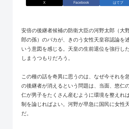
X
Facebook
はてブ
安倍の後継者候補の防衛大臣の河野太郎（大
郎の孫）のバカが、きのう女性天皇容認論を
いう意図を感じる。天皇の生前退位を強行し
しまうつもりだろう。
この種の話を奇異に思うのは、なぜ今それを
の後継者が消えるという問題は、当面、悠仁
仁が男子をたくさん産むように環境を整えれ
制を論じればよい。河野が早急に国民に女性
だ。