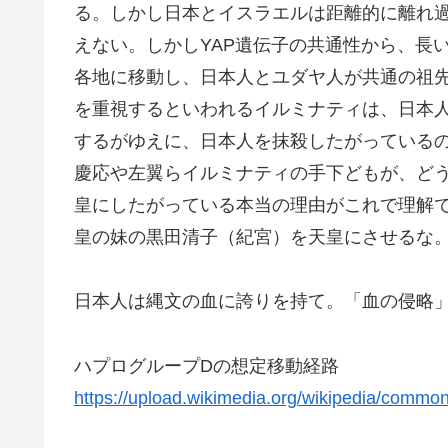
る。しかし日本とイスラエルは距離的に離れ
えない。しかしYAP遺伝子の共通性から、長
各地に移動し、日本人とユダヤ人が共通の祖
を重視するといわれるイルミナティは、日本
するがゆえに、日本人を抹殺したがっているの
慶応や左翼らイルミナティの手下どもが、ど
皇にしたがっている本当の理由がこれで理解
皇の妹の黒田清子（紀宮）を天皇にさせるな
日本人は縄文の血に誇りを持て。「血の侵略
ハプログループDの想定移動経路
https://upload.wikimedia.org/wikipedia/com