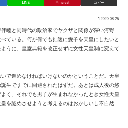
LINE
Pinterest
コピー
2020.08.25
野伴睦と同時代の政治家でヤクザと関係が深い河野一
述べている。何が何でも拙速に愛子を天皇にしたいと
たように、皇室典範を改正せずに女性天皇制に変えて
急いで進めなければいけないのかということだ。天皇
の誕生ですでに回避されたはずだ。あとは成人後の悠
ばよく、それでも男子が生まれなかったとき女性天皇
天皇を認めさせようと考えるのはおかしいし不自然