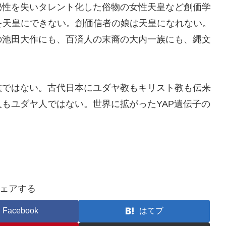
秘性を失いタレント化した俗物の女性天皇など創価学
を天皇にできない。創価信者の娘は天皇になれない。
の池田大作にも、百済人の末裔の大内一族にも、縄文
族ではない。古代日本にユダヤ教もキリスト教も伝来
もユダヤ人ではない。世界に拡がったYAP遺伝子の
。
ェアする
Facebook
はてブ