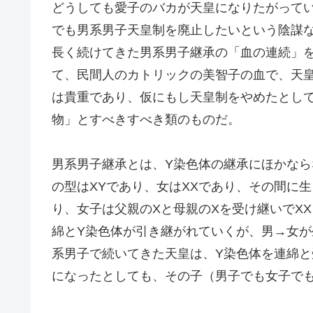
どうしても愛子のバカが天皇になりたがってい
でも男系男子天皇制を廃止したいという陰謀
長く続けてきた男系男子継承の「血の連続」
て、民間人のカトリックの美智子の血で、天
は貴重であり、仮にもし天皇制をやめたとし
物」とすべきすべき類のものだ。
男系男子継承とは、Y染色体の継承にほかなら
の型はXYであり、女はXXであり、その間に生
り、女子は父親のXと母親のXを受け継いでX
綿とY染色体が引き継がれていくが、男→女が
系男子で続いてきた天皇は、Y染色体を連綿
になったとしても、その子（男子でも女子で