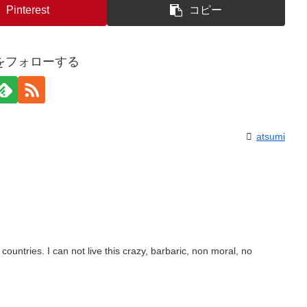
Pinterest
コピー
miをフォローする
atsumi
countries. I can not live this crazy, barbaric, non moral, no