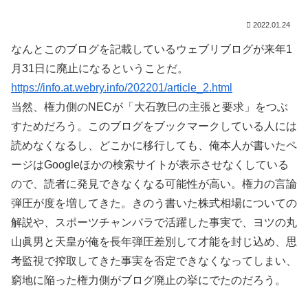
2022.01.24
なんとこのブログを記載しているウェブリブログが来年1
月31日に廃止になるということだ。
https://info.at.webry.info/202201/article_2.html
当然、権力側のNECが「大石敦巳の主張と要求」をつぶ
すためだろう。このブログをブックマークしている人には
読めなくなるし、どこかに移行しても、俺本人が書いたペ
ージはGoogleほかの検索サイトが表示させなくしている
ので、読者に発見できなくなる可能性が高い。権力の言論
弾圧が度を増してきた。きのう書いた株式相場についての
解説や、スポーツチャンバラで活躍した事実で、ヨツの丸
山眞男と天皇が俺を長年弾圧差別して才能を封じ込め、思
考監視で搾取してきた事実を否定できなくなってしまい、
窮地に陥った権力側がブログ廃止の挙にでたのだろう。