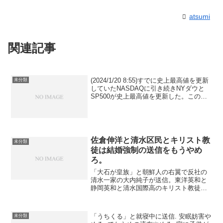
atsumi
関連記事
(2024/1/20 8:55)すでに史上最高値を更新
未分類
していたNASDAQに引き続きNYダウと
SP500が史上最高値を更新した。この影
響でけさ日経平均先物も高値に届いてい
るので来週以降日本株が高値を更新する
のは確実だろう。しかしけさのアメリ...
佐倉伸洋と清水区民とキリスト教
未分類
徒は結婚強制の送信をもうやめ
ろ。
「大石が皇族」と朝鮮人の右翼で反社の
清水一家の大内純子が送信。東洋英和と
静岡英和と清水国際高のキリスト教徒が
送信。もう皇族の女性を旧皇族の11宮家
の男性と結婚させるという皇室典範の改
正が成立したから、俺を皇室に結婚させ
「うちくる」と就寝中に送信. 安眠妨害や
未分類
ることは絶対にできない...