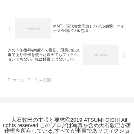
MMT（現代貨幣理論）バブル崩壊。マイ
ナス金利バブル崩壊。
きのう午後4時南麻布で撮影。現実の出来
事であり俳優を使った映画でもフィクシ
ョンでもない。俺は俳優ではないし俳優
などにはならない。現実に起きた事件を
俳優が演じているフィクションだと決め
つけ、ドキュメンタリー（報道）の意味
を無効化ようとする公安警察の策動に乗
ホーム
未分類
らない。
大石敦巳の主張と要求Ⓒ2019 ATSUMI OISHI All
rights reserved このブログは写真を含め大石敦巳が著
作権を所有している.すべてが事実でありフィクショ