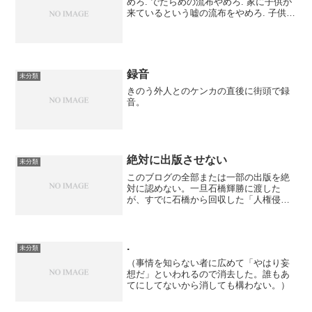
めろ. でたらめの流布やめろ. 家に子供が
来ているという嘘の流布をやめろ. 子供以
外でも誰も家にあがってない. エアコンや
ケーブルの工事人以外だれも家にあがっ
てない. いつもこの時間から送信が激しく
な...
録音
未分類
きのう外人とのケンカの直後に街頭で録
音。
絶対に出版させない
未分類
このブログの全部または一部の出版を絶
対に認めない。一旦石橋輝勝に渡した
が、すでに石橋から回収した「人権侵害
救済申立書」の出版も絶対に認めない。
石橋は人権侵害救済申立書に目を通して
おらずコピーもとっていないことを明言
しているので、石橋から原稿...
.
未分類
（事情を知らない者に広めて「やはり妄
想だ」といわれるので消去した。誰もあ
てにしてないから消しても構わない。）