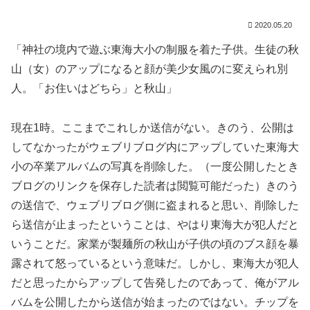
2020.05.20
「神社の境内で遊ぶ東海大小の制服を着た子供。生徒の秋
山（女）のアップになると顔が美少女風のに変えられ別
人。「お住いはどちら」と秋山」
現在1時。ここまでこれしか送信がない。きのう、公開は
してなかったがウェブリブログ内にアップしていた東海大
小の卒業アルバムの写真を削除した。（一度公開したとき
ブログのリンクを保存した読者は閲覧可能だった）きのう
の送信で、ウェブリブログ側に盗まれると思い、削除した
ら送信が止まったということは、やはり東海大が犯人だと
いうことだ。家業が製麺所の秋山が子供の頃のブス顔を暴
露されて怒っているという意味だ。しかし、東海大が犯人
だと思ったからアップして告発したのであって、俺がアル
バムを公開したから送信が始まったのではない。チップを