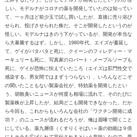
しい。モデルナがコロナの薬を開発していたのは知ってい
て、一ヶ月ほど前少玉で試し買いしたが、直後に売り浴び
せられ、投げさせられた株だ。そこが開発したというのが
怪しい。モデルナはきのう下がっているが、開発が本当な
ら大暴騰するはず。しかし、1980年代、エイズが蔓延し
て、ゲイがバタバタと死に、クイーンのフィレディー・マ
ーキュリーも死に、写真家のロバート・メープルソープも
死に、ゲイが恐怖に怯えていたころ（エイズは肛門性交で
感染する。男女間ではまずうつらない）、いろんなどこぞ
の聞いたこともない製薬会社が、特効薬を開発したとい
う、胡散臭いニュースが何度も相場に流れて、そのたびに
製薬株が上昇したが、結局どこも開発できなかった。だか
ら今回も、これからもいろんな会社の「ワクチン開発に成
功？」のニュースが流れるだろうが、俺は眉唾で聞くこと
にしている。薬九層倍（くすりくそばい＝薬の効能は９倍
にもホラを広げられて宣伝されるという意味）なので、普