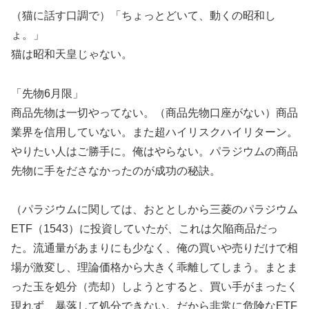
（猫に話す口調で）「ちょっとどいて、動くの昭和し
ょ。」
猫は昭和天皇じゃない。
「先物6月限」
商品先物は一切やってない。（商品先物口座がない）商品
業界を信用していない。また超ハイリスクハイリターン。
やりたい人はご勝手に。俺はやらない。パラジウムの商品
先物に手をださなかったのが成功の秘訣。
（パラジウムに関しては、おととしから三菱のパラジウム
ETF（1543）に投資していたが、これは欠陥商品だっ
た。流通量があまりにも少なく、俺の買いや売りだけで相
場が激変し、理論価格から大きく乖離してしまう。まとま
った玉を処分（売却）しようとすると、買い手がまったく
現れず、暴落して処分できない。だから非常に危険なETF