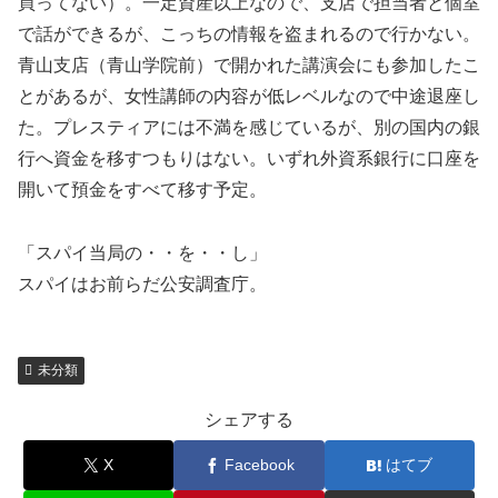
買ってない）。一定資産以上なので、支店で担当者と個室
で話ができるが、こっちの情報を盗まれるので行かない。
青山支店（青山学院前）で開かれた講演会にも参加したこ
とがあるが、女性講師の内容が低レベルなので中途退座し
た。プレスティアには不満を感じているが、別の国内の銀
行へ資金を移すつもりはない。いずれ外資系銀行に口座を
開いて預金をすべて移す予定。
「スパイ当局の・・を・・し」
スパイはお前らだ公安調査庁。
未分類
シェアする
X
Facebook
はてブ