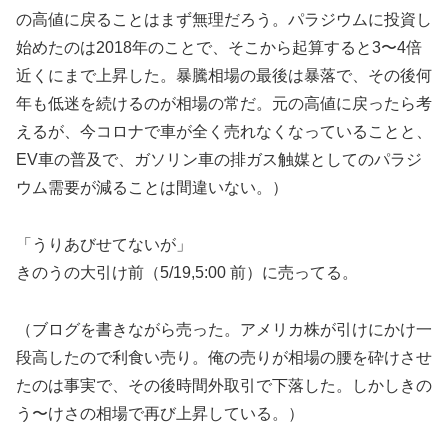
の高値に戻ることはまず無理だろう。パラジウムに投資し
始めたのは2018年のことで、そこから起算すると3〜4倍
近くにまで上昇した。暴騰相場の最後は暴落で、その後何
年も低迷を続けるのが相場の常だ。元の高値に戻ったら考
えるが、今コロナで車が全く売れなくなっていることと、
EV車の普及で、ガソリン車の排ガス触媒としてのパラジ
ウム需要が減ることは間違いない。）
「うりあびせてないが」
きのうの大引け前（5/19,5:00 前）に売ってる。
（ブログを書きながら売った。アメリカ株が引けにかけ一
段高したので利食い売り。俺の売りが相場の腰を砕けさせ
たのは事実で、その後時間外取引で下落した。しかしきの
う〜けさの相場で再び上昇している。）