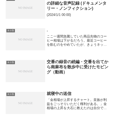
娘...
の詳細な音声記録 (ドキュメンタ
リー・ノンフィクション)
(2024/1/1 00:00)
.
未分類
ここ一週間急騰していた商品先物のコー
ヒー相場は下がるだろう。最近コーヒー
を飲むのをやめていたが、きょうネット
スーパーから配達されるからだ。俺が買
わないもの（触れないもの）は上げ、買
ったもの（触れたもの）は下げる、とい
う法則で、思考盗聴する創...
交番の録音の続編・交番を出てか
未分類
ら南麻布を散歩中に受けたモビン
グ（動画）
就寝中の送信
未分類
「金相場が上昇するチャート。皇族が利
益をごっそりいただく権利がある。」金
相場の上昇を大石に教えたのは自分であ
るというのをやめろ部落民と三笠宮彬子