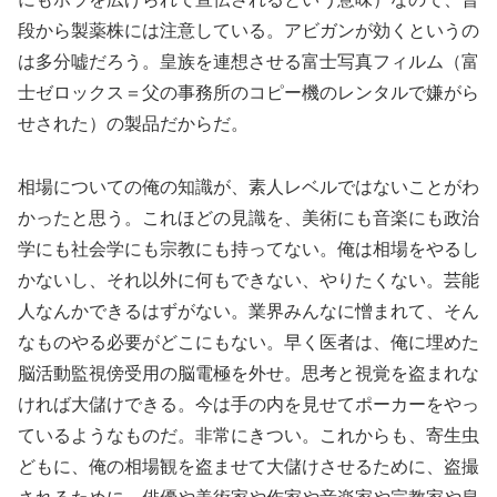
段から製薬株には注意している。アビガンが効くというの
は多分嘘だろう。皇族を連想させる富士写真フィルム（富
士ゼロックス＝父の事務所のコピー機のレンタルで嫌がら
せされた）の製品だからだ。
相場についての俺の知識が、素人レベルではないことがわ
かったと思う。これほどの見識を、美術にも音楽にも政治
学にも社会学にも宗教にも持ってない。俺は相場をやるし
かないし、それ以外に何もできない、やりたくない。芸能
人なんかできるはずがない。業界みんなに憎まれて、そん
なものやる必要がどこにもない。早く医者は、俺に埋めた
脳活動監視傍受用の脳電極を外せ。思考と視覚を盗まれな
ければ大儲けできる。今は手の内を見せてポーカーをやっ
ているようなものだ。非常にきつい。これからも、寄生虫
どもに、俺の相場観を盗ませて大儲けさせるために、盗撮