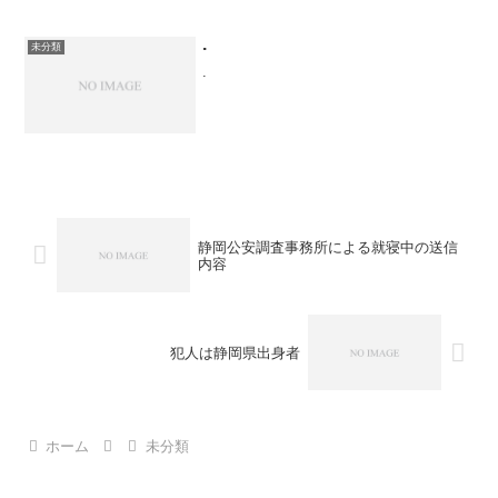
と愛子と皇族。盗聴して奪っておきなが
ら、それを大石に与えたのは自分たちで
あり、奪っても盗みではな...
.
未分類
.
静岡公安調査事務所による就寝中の送信
内容
犯人は静岡県出身者
ホーム
未分類