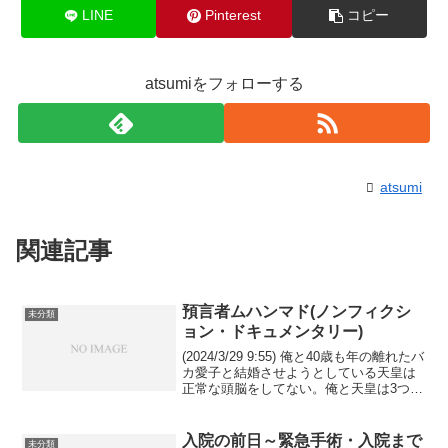
LINE
Pinterest
コピー
atsumiをフォローする
atsumi
関連記事
預言者ムハンマド(ノンフィクシ
未分類
ョン・ドキュメンタリー)
(2024/3/29 9:55) 俺と40歳も年の離れたバ
カ愛子と結婚させようとしている天皇は
正常な頭脳をしてない。俺と天皇は3つ違
い。バカ兄が生きていたら天皇と同じ
年。これがバカ兄まで神格化されている
理由。しかし自分と同年齢の男と自分の
入院の前日～緊急手術・入院まで
未分類