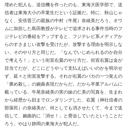
埋めた犯人も、送信機を作ったのも、東海大医学部で、送
信者は東海大小の卒業生だという証拠だ。特に、秋山じゃ
なく、安倍晋三の親族の中村（牛尾）奈緒美だろう。オウ
ムに加担した島田教授がテレビで追求される事件当時のフ
ジテレビの番組をアップすると、フジテレビ系メディアか
らのすさまじい攻撃を受けたが、攻撃する理由を明示しな
い、そのやり方と同じだ。「なんでいじめられるのか自分
で考えろ！」という街宣右翼のやり方だ。街宣右翼は金が
目当てだが、どこにどうやって支払えばいいのかを明示せ
ず、延々と街宣攻撃する。それが右翼のバカの一つ覚えの
「褒め殺し」の婉曲表現だからだ。だから卒業アルバムに
載っている、牛尾奈緒美の実の妹の仁美の写真を、生まれ
から経歴から顔までロンダリングした、右翼（神社信者の
部落民）の奈緒美が、何としても消させたくて、今まで送
信して、婉曲的に「消せ！」と脅迫していたということだ
ろう。やはり静岡の東海大が犯人だ。