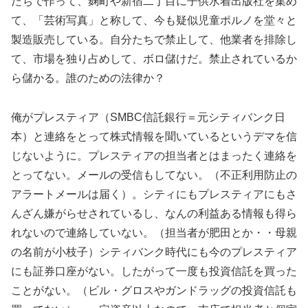
たちで作って、麹町や新宿二丁目に子供水着出版社を集め
て、「芸術写真」と称して、今も疑似児童ポルノを堂々と
製造販売している。自分たちで禁止して、他業者を排除し
て、市場を独り占めして、ボロ儲けだ。禁止されているか
ら儲かる。誰のための法律か？
俺がプレスティア（SMBC信託銀行＝元シティバンク日
本）と連絡をとって株式情報を聞いているというデマを信
じないように。プレスティアの担当者とはまったく連絡を
とってない。メールの受信もしてない。（不正利用防止の
アラートメールは届く）。シティにもプレスティアにもさ
んざん嫌がらせされているし、なんの利益ある情報も得ら
れないので連絡していない。（担当者が肥田とか・・母親
の名前が小枝子）シティバンク時代にも今のプレスティア
にも証券口座がない。したがって一度も投資信託を買った
ことがない。（ビル・グロスやガンドラッグの投資信託も