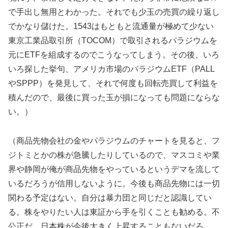
で手出し無用とわかった。それでも少玉の売買の繰り返し
でかなり儲けた。1543はもともと流通量が極めて少ない
東京工業品取引所（TOCOM）で取引されるパラジウムを
元にETFを組成するのでこうなってしまう。その後、いろ
いろ探した挙句、アメリカ市場のパラジウムETF（PALL
やSPPP）を発見して、それで何度も回転売買して利益を
積んだので、最後に買った玉が損になっても問題にならな
い。）
（商品先物会社の金やパラジウムのチャートを見ると、フ
ジトミとかの株が急騰したりしているので、マスコミや業
界や静岡が俺が商品先物をやっているというデマを流して
いるだろうが信用しないように。今後も商品先物には一切
関わる予定はない。自分は暴力団と同じだと認識してい
る。株をやりたい人は東証から手を引くことも勧める。不
公正だ。日本株が今後大きく上昇することもないだろ