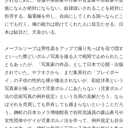
されるために、俳優や美術家や作家や音楽家や宗教家や皇
族になんか絶対にならない。奴隷扱いされることを絶対に
拒否する。脳電極を外し、自由にしてくれる国へならどこ
にでも行く。俺の能力は助けてくれた人に役立たせる。日
本は駄目だ。天皇がいる。
メープルソープは男性器をアップで撮り先っぽを花で隠す
といった際どいポルノ写真を撮る人で税関で止められたこ
ともあったが、「写真家の作品」として日本で公開・出版
されていた。ヤフオクから、まだ集英社の「プレイボー
イ」の子供の性的な裸が撤去されないが、彩紋洋美という
写真家が撮ったので児童ポルノにあたらない（児童ポルノ
法の芸術写真の例外規定）という当局の見解だろう。なら
ばそれを売買しても所有しても捕まらないということだろ
う。麹町の日本カメラ博物館長で自民党議員の森山眞弓や
女性団体やゲイが児童ポルノ法を作って、例外規定も自分