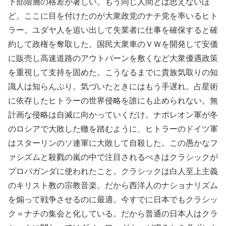
下部階層の格差が著しい。もう同じ人間とは思えないほ
ど。ここに目を付けたのが大衆政党のナチ党を率いるヒト
ラー。ユダヤ人を追い出して失業者に仕事を確保すると確
約して政権を奪取した。国民大衆車のＶＷを開発して安価
に販売し高速道路のアウトバーンを敷くなど大衆優遇政策
を重視して支持を固めた。こうなるまでに貴族気取りの知
識人は知らんぷり。気づいたときにはもう手遅れ。占星術
に依存したヒトラーの世界侵略を誰にも止められない。無
計画な侵略は自滅に向かっていくだけ。ナポレオン軍が冬
のロシアで大敗した轍を踏むように、ヒトラーのドイツ軍
はスターリンのソ連軍に大敗して自殺した。この愚かなフ
ァシズムと殺戮の嵐の中で注目されるべきはクラシックが
プロパガンダに使われたこと。クラシックは白人至上主義
のキリスト教の宗教音楽。だから西洋人のナショナリズム
を煽って戦争させるのに最適。今すでに日本でもクラシッ
ク＝ナチの集会と化している。だから普通の日本人はクラ