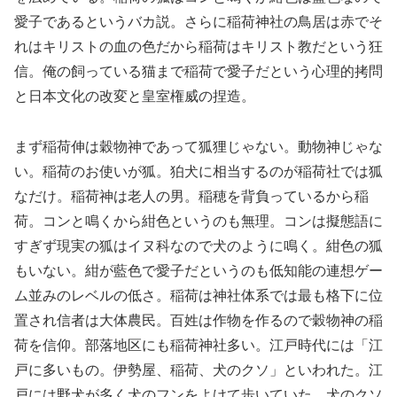
愛子であるというバカ説。さらに稲荷神社の鳥居は赤でそ
れはキリストの血の色だから稲荷はキリスト教だという狂
信。俺の飼っている猫まで稲荷で愛子だという心理的拷問
と日本文化の改変と皇室権威の捏造。
まず稲荷伸は穀物神であって狐狸じゃない。動物神じゃな
い。稲荷のお使いが狐。狛犬に相当するのが稲荷社では狐
なだけ。稲荷神は老人の男。稲穂を背負っているから稲
荷。コンと鳴くから紺色というのも無理。コンは擬態語に
すぎず現実の狐はイヌ科なので犬のように鳴く。紺色の狐
もいない。紺が藍色で愛子だというのも低知能の連想ゲー
ム並みのレベルの低さ。稲荷は神社体系では最も格下に位
置され信者は大体農民。百姓は作物を作るので穀物神の稲
荷を信仰。部落地区にも稲荷神社多い。江戸時代には「江
戸に多いもの。伊勢屋、稲荷、犬のクソ」といわれた。江
戸には野犬が多く犬のフンをよけて歩いていた。犬のクソ