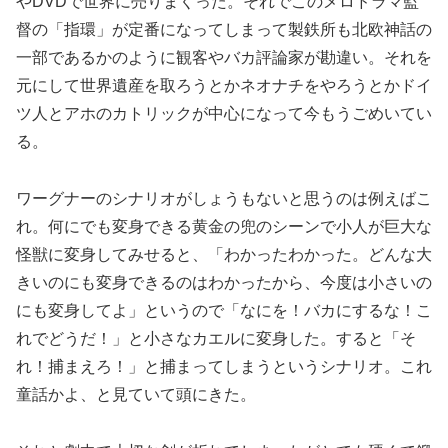
やDVDで世界に売りまくった。それでこのメロドラマ監
督の「指環」が定番になってしまって製鉄所も北欧神話の
一部であるかのように観客やバカ評論家が勘違い。それを
元にして世界遺産を取ろうとかネオナチをやろうとかドイ
ツ人とアホのカトリックが中心になって今もうごめいてい
る。
ワーグナーのシナリオがしょうもないと思うのは例えばこ
れ。何にでも変身できる黄金の兜のシーンで小人が巨大な
怪獣に変身してみせると、「わかったわかった。どんな大
きいのにも変身できるのはわかったから、今度は小さいの
にも変身してよ」というので「なにを！バカにするな！こ
れでどうだ！」と小さなカエルに変身した。すると「そ
れ！捕まえろ！」と捕まってしまうというシナリオ。これ
童話かよ、と見ていて頭にきた。