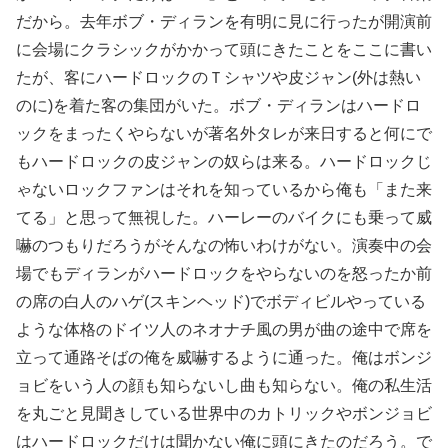
だから。去年ボブ・ディランを有明に見に行ったが開演前
に会場にクラシックがかかって頭にきたことをここに書い
たが、客にハードロックのＴシャツや皮ジャン(外は熱い
のに)を着た客の集団がいた。ボブ・ディランはハードロ
ックをまったくやらないが著名外タレが来日すると何にで
もハードロックの皮ジャンの奴らは来る。ハードロックじ
ゃないロックファンはそれを知っているから俺も「また来
てる」と思って無視した。ハーレーのバイクにも乗って威
嚇のつもりだろうがそんなの怖いわけがない。演奏中の会
場でもディランがハードロックをやらないのを怒ったか前
の席の白人のハゲ(スキンヘッド)でボディビルやっている
ような体格のドイツ人のネオナチ風の男が曲の途中で席を
立って通路そばの俺を威嚇するように通った。俺はボンジ
ョビをいう人の顔も知らないし曲も知らない。俺の私生活
を丸ごと見聞きしている世界中のカトリックやボンジョビ
はハードロックだけは聞かない俺に頭にきたのだろう。で