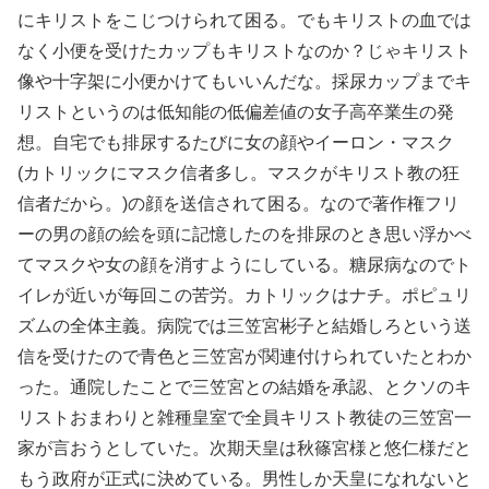
にキリストをこじつけられて困る。でもキリストの血では
なく小便を受けたカップもキリストなのか？じゃキリスト
像や十字架に小便かけてもいいんだな。採尿カップまでキ
リストというのは低知能の低偏差値の女子高卒業生の発
想。自宅でも排尿するたびに女の顔やイーロン・マスク
(カトリックにマスク信者多し。マスクがキリスト教の狂
信者だから。)の顔を送信されて困る。なので著作権フリ
ーの男の顔の絵を頭に記憶したのを排尿のとき思い浮かべ
てマスクや女の顔を消すようにしている。糖尿病なのでト
イレが近いが毎回この苦労。カトリックはナチ。ポピュリ
ズムの全体主義。病院では三笠宮彬子と結婚しろという送
信を受けたので青色と三笠宮が関連付けられていたとわか
った。通院したことで三笠宮との結婚を承認、とクソのキ
リストおまわりと雑種皇室で全員キリスト教徒の三笠宮一
家が言おうとしていた。次期天皇は秋篠宮様と悠仁様だと
もう政府が正式に決めている。男性しか天皇になれないと