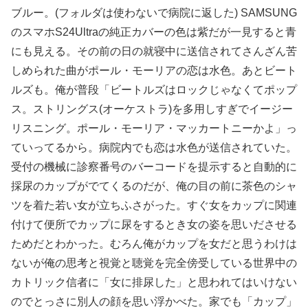
ブルー。(フォルダは使わないで病院に返した) SAMSUNG
のスマホS24Ultraの純正カバーの色は紫だが一見すると青
にも見える。その前の日の就寝中に送信されてさんざん苦
しめられた曲がポール・モーリアの恋は水色。あとビート
ルズも。俺が普段「ビートルズはロックじゃなくてポップ
ス。ストリングス(オーケストラ)を多用しすぎでイージー
リスニング。ポール・モーリア・マッカートニーかよ」っ
ていってるから。病院内でも恋は水色が送信されていた。
受付の機械に診察番号のバーコードを提示すると自動的に
採尿のカップがでてくるのだが、俺の目の前に茶色のシャ
ツを着た若い女が立ちふさがった。すぐ女をカップに関連
付けて便所でカップに尿をするとき女の姿を思いださせる
ためだとわかった。むろん俺がカップを女だと思うわけは
ないが俺の思考と視覚と聴覚を完全傍受している世界中の
カトリック信者に「女に排尿した」と思われてはいけない
のでとっさに別人の顔を思い浮かべた。家でも「カップ」