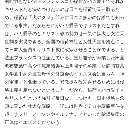
的能力もない法王フランシスコが稲荷がバカ愛子でそれが
キリストだと決めつけたいのは日本を稲荷で乗っ取るた
め。稲荷は「犬のクソ」並みに日本に多いのは誰でも知っ
ている事実。だからそれがバカ愛子でキリストだとすれ
ば、バカ愛子のとキリスト教の勢力は一気に拡大し女性天
皇制を実現できる、全国の稲荷神社と女性天皇を拠点にし
て日本人全員をキリスト教に改宗させることができる、と
法王フランシスコは企んでいる。皇后雅子が卒業した田園
調布雙葉中高や牛尾奈緒美や上川陽子の卒業した静岡雙葉
女学園中高の運営母体の修道会のイエズス会は自らを「神
の軍隊」と名乗っている。異教徒を改宗させるためには侵
略主義も厭わないということ。だから、稲荷＝バカ愛子＝
キリストだという強引で反日なこじつけも、日本侵略を念
頭に置いた壮大な謀略。一説には世界でテロや謀略事件を
起こすフリーメーソンやイルミナティといった陰謀集団の
正体はイエズス会だという。