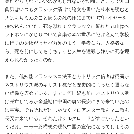
楽だからそれでいいのかもしれないが幼稚。ところで丸山
眞男はいつもクラシック漬けで論文を書いたり本を読むと
きはもちろんのこと病院の死の床にまでCDプレイヤーを
持ち込んでいた。死を恐れてクラシックに溺れた丸山はヘ
ッドホンにかじりついて音楽や本の世界に逃げ込んで学校
に行くのを怖がったバカ兄のよう。学者なら、人格者な
ら、死を前にしてもうちょっと人生を達観し静かに死を迎
えられなかったものか。
また、低知能フランシスコ法王とカトリック信者は稲荷が
ネストリウス派のキリスト教だと歴史的にまったく通らな
い虚偽を広めている。すでに何世紀も前にネストリウス派
は滅亡してるが全盛期に中国の唐の長安にまで来ていたの
は事実。でもそれだけじゃなくゾロアスター教もマニ教も
長安に来ている。それだけシルクロードがすごかったとい
うだけ。一帯一路構想の現代中国の宣伝になってしまうの