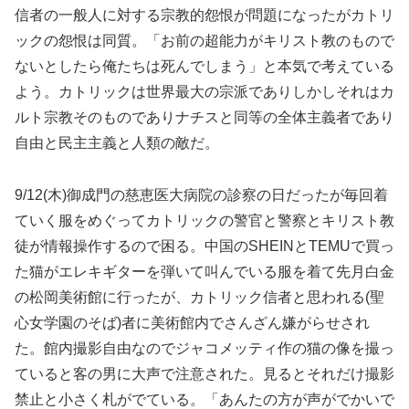
信者の一般人に対する宗教的怨恨が問題になったがカトリ
ックの怨恨は同質。「お前の超能力がキリスト教のもので
ないとしたら俺たちは死んでしまう」と本気で考えている
よう。カトリックは世界最大の宗派でありしかしそれはカ
ルト宗教そのものでありナチスと同等の全体主義者であり
自由と民主主義と人類の敵だ。
9/12(木)御成門の慈恵医大病院の診察の日だったが毎回着
ていく服をめぐってカトリックの警官と警察とキリスト教
徒が情報操作するので困る。中国のSHEINとTEMUで買っ
た猫がエレキギターを弾いて叫んでいる服を着て先月白金
の松岡美術館に行ったが、カトリック信者と思われる(聖
心女学園のそば)者に美術館内でさんざん嫌がらせされ
た。館内撮影自由なのでジャコメッティ作の猫の像を撮っ
ていると客の男に大声で注意された。見るとそれだけ撮影
禁止と小さく札がでている。「あんたの方が声がでかいで