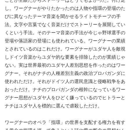
ことが主眼だからストーリーはどうでもよかった。付け足
し。ワーグナーがやりたかったのは人物や指環の登場のた
びに異なったテーマ音楽を聞かせるライトモチーフの手
法。文字や言葉でなく音楽だけでストーリーを展開してい
くという手法。そのテーマ音楽の手法が今じゃ野球選手の
登場や落語家の登場にも使われている。ワーグナーの業績
とされているのはこれだけ。ワーグナーがユダヤ人を敵視
しドイツ音楽からユダヤ的な要素を排除したのが業績じゃ
ない。実は世界最初のユダヤ人差別思想を作ったのはワー
グナー。それがナチの人種差別主義の政治プロパガンダに
使われただけ。それがドイツ人の選民意識と侵略戦争をあ
おっただけ。ナチのプロパガンダの根幹になっているワー
グナー思想がユダヤ人をひどく嫌っているのでヒトラーと
ナチはユダヤ人を標的に選んで虐殺しただけ。
ワーグナーのオペラ「指環」の世界を支配する権力を有す