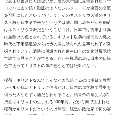
であまり書きたくはないが、唐の大帝国に完備されたヨー
ロッパにまで続く動脈のようなシルクロードが東西の交流
を可能にしたというだけ。で、そのネストリウス派のキリ
スト教が日本まで来たというのは嘘。同じ赤色だから稲荷
はネストリウス派だというこじつけ。日本では古来より赤
は魔除けの色とされている。キリスト以前の紀元前の縄文
時代の下宅部遺跡からは赤の漆に塗られた見事な杓子が発
掘されていて、遺跡に併設された東村山市の文化財展示館
で誰でも見ることができる。だから鳥居の赤は日本の伝統
色であってキリストの血の色などでは絶対にない。
稲荷＝キリストなんてこんなバカ説信じるのは極貧で教育
レベルが低いカトリック信者だけ。日本の進学校で歴史を
習った人ならすぐ嘘だとわかること。始皇帝の秦(しん)の
成立はキリストの生まれる900年前。だから秦で生まれた
稲荷がキリストだというのは無理。腹黒い政治家で何の霊