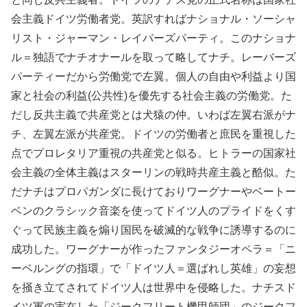
会主義ドイツ労働者党。英訳すればナショナル・ソーシャ
リスト・ジャーマン・レイバーズパーティ。このナショナ
ル＝独語でナチオナールを取って略してナチ。レーバーズ
パーティーだから労働党で左翼。個人の自由や利益より国
家と社会の利益(公共性)を優先する社会主義の労働党。た
だし反共主義で共産党とは犬猿の仲。いわば左翼右派がナ
チ、左翼左派が共産党。ドイツの労働者と庶民を重視した
点でプロレタリア重視の共産党と似る。ヒトラーの国家社
会主義の全体主義はスターリンの戦時共産主義と酷似。た
だナチはプロパガンダに長けておりワーグナーやベートー
ベンのクラシック音楽を使ってドイツ人のプライドをくす
ぐって民族主義を煽り国民を破滅的な戦争に誘導するのに
成功した。ワーグナーが作ったファンタジーオペラ＝「ニ
ーベルングの指環」で「ドイツ人＝選ばれし英雄」の妄想
を掻き立てされてドイツ人は世界中を侵略した。ナチスド
イツ軍の実在した「ジークフリート機甲師団」のジークフ