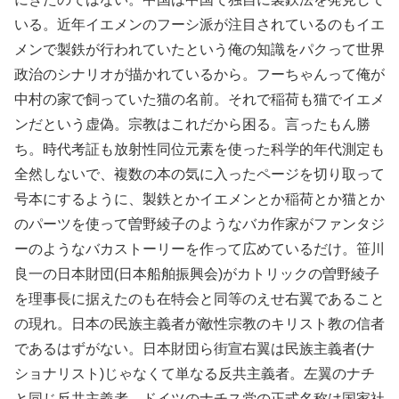
いる。近年イエメンのフーシ派が注目されているのもイエ
メンで製鉄が行われていたという俺の知識をパクって世界
政治のシナリオが描かれているから。フーちゃんって俺が
中村の家で飼っていた猫の名前。それで稲荷も猫でイエメ
ンだという虚偽。宗教はこれだから困る。言ったもん勝
ち。時代考証も放射性同位元素を使った科学的年代測定も
全然しないで、複数の本の気に入ったページを切り取って
号本にするように、製鉄とかイエメンとか稲荷とか猫とか
のパーツを使って曽野綾子のようなバカ作家がファンタジ
ーのようなバカストーリーを作って広めているだけ。笹川
良一の日本財団(日本船舶振興会)がカトリックの曽野綾子
を理事長に据えたのも在特会と同等のえせ右翼であること
の現れ。日本の民族主義者が敵性宗教のキリスト教の信者
であるはずがない。日本財団ら街宣右翼は民族主義者(ナ
ショナリスト)じゃなくて単なる反共主義者。左翼のナチ
と同じ反共主義者。ドイツのナチス党の正式名称は国家社