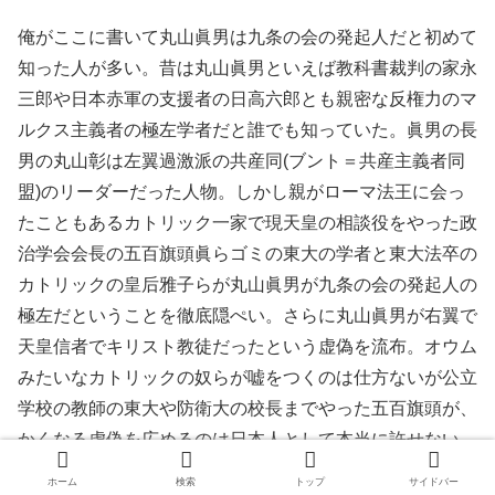
俺がここに書いて丸山眞男は九条の会の発起人だと初めて
知った人が多い。昔は丸山眞男といえば教科書裁判の家永
三郎や日本赤軍の支援者の日高六郎とも親密な反権力のマ
ルクス主義者の極左学者だと誰でも知っていた。眞男の長
男の丸山彰は左翼過激派の共産同(ブント＝共産主義者同
盟)のリーダーだった人物。しかし親がローマ法王に会っ
たこともあるカトリック一家で現天皇の相談役をやった政
治学会会長の五百旗頭眞らゴミの東大の学者と東大法卒の
カトリックの皇后雅子らが丸山眞男が九条の会の発起人の
極左だということを徹底隠ぺい。さらに丸山眞男が右翼で
天皇信者でキリスト教徒だったという虚偽を流布。オウム
みたいなカトリックの奴らが嘘をつくのは仕方ないが公立
学校の教師の東大や防衛大の校長までやった五百旗頭が、
かくなる虚偽を広めるのは日本人として本当に許せない。
五百旗頭なんて変な名前、＊ラクに決まってんじゃんか。
ホーム
検索
トップ
サイドバー