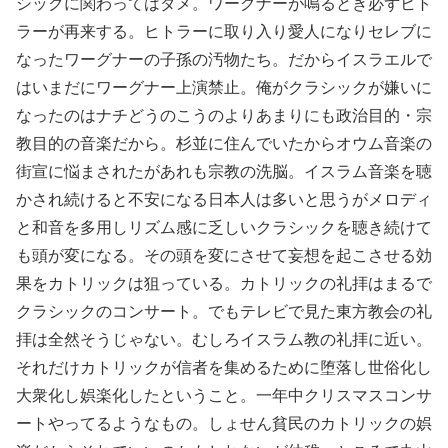
シックに関わってはダメ。ワーグナーが鳴るとき必ずヒト
ラーが再来する。ヒトラーに取り入り愛人になりセレブに
なったワーグナーの子孫の汚物たち。だからイスラエルで
はいまだにワーグナー上演禁止。俺がクラシックが嫌いに
なったのはナチどうのこうのよりあまりにも政治目的・宗
教目的の音楽だから。杉並に住んでいたからオウム音楽の
街宣に悩まされたがあれも宗教の洗脳。イスラム音楽を聴
かされ続けると不安になる日本人は多いと思うがメロディ
と和音を多用しリズム感に乏しいクラシックを聴き続けて
も頭が変になる。その頭を変にさせて妄想を起こさせる効
果をカトリックは狙っている。カトリックの礼拝はまるで
クラシックのコンサート。でもテレビで見た東方教会の礼
拝は全然そうじゃない。むしろイスラム教の礼拝に近い。
それだけカトリックが信者を集めるために堕落し世俗化し
大衆化し娯楽化したということ。一年中クリスマスコンサ
ートやってるようなもの。しょせん貧民のカトリックの娯