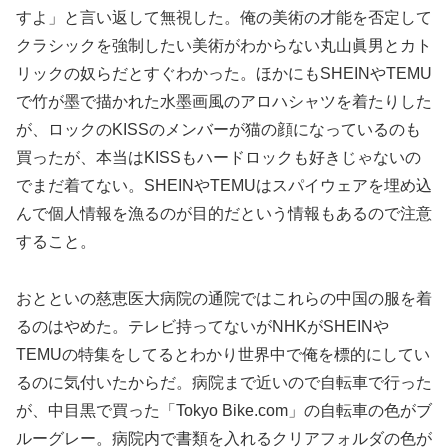
すよ」と言い返して無視した。俺の美術の才能を否定して
クラシックを強制したい美術がわからない丸山眞男とカト
リックの奴らだとすぐわかった。ほかにもSHEINやTEMU
で竹が墨で描かれた水墨画風のアロハシャツを着たりした
が、ロックのKISSのメンバーが猫の顔になっているのも
買ったが、本当はKISSもハードロックも好きじゃないの
でまだ着てない。SHEINやTEMUはスパイウェアを埋め込
んで個人情報を漁るのが目的だという情報もあるので注意
すること。
おとといの慈恵医大病院の通院ではこれらの中国の服を着
るのはやめた。テレビ持ってないがNHKがSHEINや
TEMUの特集をしてるとわかり世界中で俺を標的にしてい
るのに気付いたからだ。病院まで近いので自転車で行った
が、中目黒で買った「Tokyo Bike.com」の自転車の色がブ
ルーグレー。病院内で書類を入れるクリアフォルダの色が