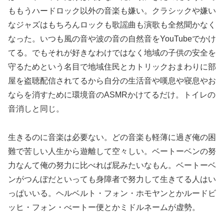
ももうハードロック以外の音楽も嫌い。クラシックや嫌い
なジャズはもちろんロックも歌謡曲も演歌も全然聞かなく
なった。いつも風の音や波の音の自然音をYouTubeでかけ
てる。でもそれが好きなわけではなく地域の子供の安全を
守るためという名目で地域住民とカトリックおまわりに部
屋を盗聴配信されてるから自分の生活音や嘆息や寝息やお
ならを消すために環境音のASMRかけてるだけ。トイレの
音消しと同じ。
生きるのに音楽は必要ない。どの音楽も軽薄に過ぎ俺の困
難で苦しい人生から遊離して空々しい。ベートーベンの努
力なんて俺の努力に比べれば屁みたいなもん。ベートーベ
ンがつんぼだといっても身障者で努力して生きてる人はい
っぱいいる。ヘルベルト・フォン・ホモヤンとかルードビ
ッヒ・フォン・べートー便とかミドルネームが虚勢。