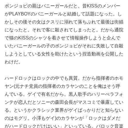
ボンジョビの親はバニーガールだと。昔KISSのメンバー
がPLAYBOYのバニーガールと結婚して話題になった。し
かしその後その女はクスリに溺れて落ちぶれて最後は街娼
になったと。それで客に殺されてしまったと。だから通院
で猫のKISSのシャツを着させて情報操作しようと企んで
いたバニーガールの子のボンジョビがそれに失敗して自殺
しようとしている女性を助けたという捏造動画を公開した
わけだ。
ハードロックはロックの中でも異質。だから指揮者のホモ
ヤン(元ナチ党員の指揮者のカラヤンのことを俺はそう呼
んでいる。ゲイで有名だから。黒人歌手のハリーべラフォ
ンテが恋人だとソニーの森田会長がマスコミで暴露してい
る。というかクラシック業界がゲイばっかりだと知らない
のはモグリ。小澤もゲイ)のカラヤンが「ロックはダメだ
がハードロックだけはいい」といっている。バロック音楽