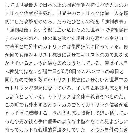
しては世界最大で日本以上の国家予算を持つバチカンのカ
トリック信者が主犯だ。世界中のカトリックは俺一人を標
的にした攻撃をやめろ。たったひとりの俺を「強制改宗」
「強制結婚」という檻に追い込むために世界中で情報操作
するのをやめろ。俺の風を吹かす超能力を恐れる余りロー
マ法王と世界中のカトリックは集団狂気に陥っている。何
が何でも俺をキリスト教徒にさせてキリストの力で風を吹
かせているという虚偽を広めようとしている。俺はイスラ
ム教徒ではないが誕生日が6月8日でムハンマドの命日と
同じなので俺を殺すかキリスト教徒にさせないと世界中の
カトリックが躍起になっている。イスラム教徒も俺を利用
しようとしている。カトリックは全体主義者そのものだ。
この町でも外出するとウンカのごとくカトリック信者が近
寄ってきて威嚇する。きのうも俺に接近して追い越してい
った小男が後ろ手に聖書のような小型本をこれ見よがしに
持ってカルトな心理的脅迫をしていた。オウム事件のとき