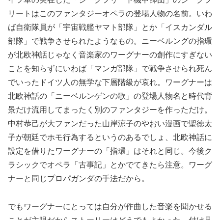
リートはこのファンタジーオペラの登場人物の名前。いわ
ば自衛隊員が「宇宙戦艦ヤマト部隊」とか「イスカンダル
部隊」で戦争させられたようなもの。ニーベルングの指環
が北欧神話じゃなく音楽家のワーグナーの創作にすぎない
ことを知らずにいわば「マンガ部隊」で戦争させられ死ん
でいったドイツ人の無学な下層階級が哀れ。ワーグナーは
北欧神話の「ニーベルンゲンの歌」の登場人物名と時代背
景だけ流用してまったく別のファンタジーを作っただけ。
中村恭己が大ファンだった山岸涼子のやおい漫画で聖徳太
子が朝廷でホモ行為するというのあるでしょ、北欧神話に
設定を借りたワーグナーの「指環」はそれと同じ。今後ク
ラシックでオペラ「古事記」とかでてきたら注意。ワーグ
ナーと同じプロパガンダの手法だから。
でもワーグナーにとっては自分が作曲した音楽を聞かせる