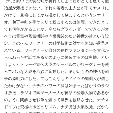
それと劇中で大切な剣が折れてしまったがとても硬くて鍛
冶屋が溶接できない。それを若者の主人公が手てヤスリに
かけて一旦粉にしてから溶かして剣にするというシナリ
オ。包丁や剣を手ヤスリで粉にするのは無理。できたとし
ても何年かかることか。今ならグラインダーでできるがオ
ペラは電気や蒸気機関や内燃機関のない神世の昔という設
定。このへんワーグナーの科学技術に対する無知が露呈さ
れている。ワーグナーが自分の創作ファンタジーを古代か
ら伝わった神話であるかのように偽装するのは卑怯。とい
うよりヒトラーや宣伝大臣のゲッペルスがワーグナーを使
ってバカな大衆を巧妙に扇動した。まがいものの神話を戦
争の原動力にした。でもこんなものドイツの知識人が信じ
たわけがない。ナチのパワーの源は始まったばかりのラジ
オ放送。ラジオで国民一人一人が神話の登場人物であるか
のように陶酔させ戦争を煽って世界を侵略させた。ナチス
ドイツは究極のポピュリズム。ナチ党は大衆政党。だから