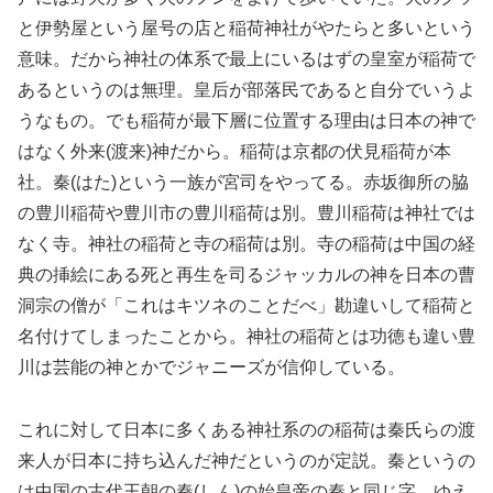
と伊勢屋という屋号の店と稲荷神社がやたらと多いという
意味。だから神社の体系で最上にいるはずの皇室が稲荷で
あるというのは無理。皇后が部落民であると自分でいうよ
うなもの。でも稲荷が最下層に位置する理由は日本の神で
はなく外来(渡来)神だから。稲荷は京都の伏見稲荷が本
社。秦(はた)という一族が宮司をやってる。赤坂御所の脇
の豊川稲荷や豊川市の豊川稲荷は別。豊川稲荷は神社では
なく寺。神社の稲荷と寺の稲荷は別。寺の稲荷は中国の経
典の挿絵にある死と再生を司るジャッカルの神を日本の曹
洞宗の僧が「これはキツネのことだべ」勘違いして稲荷と
名付けてしまったことから。神社の稲荷とは功徳も違い豊
川は芸能の神とかでジャニーズが信仰している。
これに対して日本に多くある神社系のの稲荷は秦氏らの渡
来人が日本に持ち込んだ神だというのが定説。秦というの
は中国の古代王朝の秦(しん)の始皇帝の秦と同じ字。ゆえ