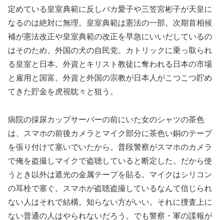
定めている皇室典範に反しバカ愛子や三笠宮彬子が天皇に
なるのは絶対に無理。皇室典範は憲法の一部。次期首相候
補が憲法改正や皇室典範の改正を早急にいいだしているの
はそのため。外国の犬の自民党。カトリックに乗っ取られ
る皇室と日本。外資とキリスト教徒に奪われる日本の市場
と雇用と国富。外資と外国の宗教が日本人がこつこつ貯め
てきた貯金を虎視眈々と狙う。
病院の採尿カップサーバーの前にいた女のシャツの茶色
は、スマホの前後カメラとマイク部分に茶色い銅のテープ
を張り付けて塞いでいたから。普段警察がスマホのカメラ
で俺を盗撮しマイクで盗聴していると断定した。だから使
うとき以外は遮光の金属テープを貼る。マイクはシリコン
の耳栓で塞ぐ。スマホが盗聴盗撮しているなんて信じられ
ない人はそれで結構。知らない方がいい。それに捜査上に
ない普通の人はやられないだろう。でも警察・軍の諜報が