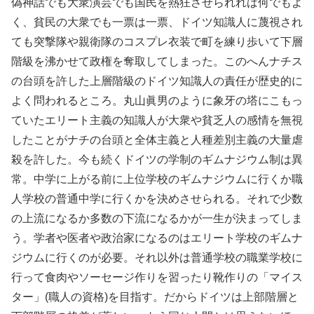
偽神話でも大衆演芸でも国民を熱狂させられれば何でもよ
く、貧民の大衆でも一票は一票、ドイツ知識人に蔑視され
ても突撃隊や親衛隊のコスプレ衣装で町を練り歩いて下層
階級を沸かせて政権を奪取してしまった。このへんナチス
の台頭を許した上層階級のドイツ知識人の責任が歴史的に
よく問われるところ。丸山眞男のように象牙の塔にこもっ
ていたエリート主義の知識人が大衆や貧乏人の感情を無視
したことがナチの台頭と全体主義と人種差別主義の大量虐
殺を許した。今も続くドイツの学制のギムナジウム制は異
常。中学に上がる前に上位学校のギムナジウムに行くか職
人学校の普通中学に行くかを決めさせられる。それで少数
の上流になるか多数の下流になるかが一生が決まってしま
う。学者や医者や政治家になるのはエリート学校のギムナ
ジウムに行くのが必要。それ以外は普通学校の職業学校に
行って食肉やソーセージ作りを習ったり靴作りの「マイス
ター」(職人の資格)を目指す。だからドイツは上部階層と