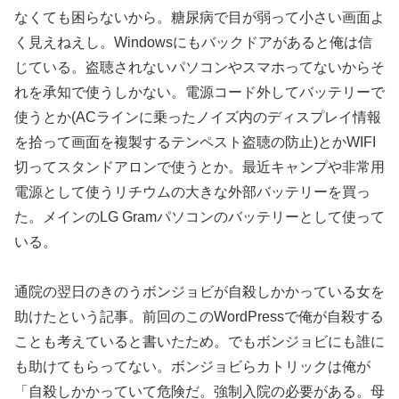
なくても困らないから。糖尿病で目が弱って小さい画面よ
く見えねえし。Windowsにもバックドアがあると俺は信
じている。盗聴されないパソコンやスマホってないからそ
れを承知で使うしかない。電源コード外してバッテリーで
使うとか(ACラインに乗ったノイズ内のディスプレイ情報
を拾って画面を複製するテンペスト盗聴の防止)とかWIFI
切ってスタンドアロンで使うとか。最近キャンプや非常用
電源として使うリチウムの大きな外部バッテリーを買っ
た。メインのLG Gramパソコンのバッテリーとして使って
いる。
通院の翌日のきのうボンジョビが自殺しかかっている女を
助けたという記事。前回のこのWordPressで俺が自殺する
ことも考えていると書いたため。でもボンジョビにも誰に
も助けてもらってない。ボンジョビらカトリックは俺が
「自殺しかかっていて危険だ。強制入院の必要がある。母