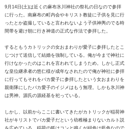
9月14日(土)は近くの麻布氷川神社の祭礼の日なので参拝
に行った。南麻布の町内会やキリスト教徒に子供を見に行
ったとか盗撮していると言われないよう子供神輿のでる時
間帯を避け朝に行き神道の正式な作法で参拝した。
するともうカトリックの女おまわりが愛子に参拝したとこ
じつけて送信して結婚を強制している。俺が今まで神社に
行けなかったのはこれを言われてしまうため。しかし正式
な皇位継承者の悠仁様が成年なされたので俺が神社に参拝
に行ってもそれをバカ愛子に参拝したという女おまわりを
親衛隊にしたバカ愛子のイジメはもう無理。しかも氷川神
は男神。源氏の源経基を祀っている。
しかし、以前からここに書いてきたがカトリックが稲荷神
社がキリストでバカ愛子だという幼稚極まりないカルト説
を広めている。稲荷の狐はコンと鳴くが紺色は藍色なので