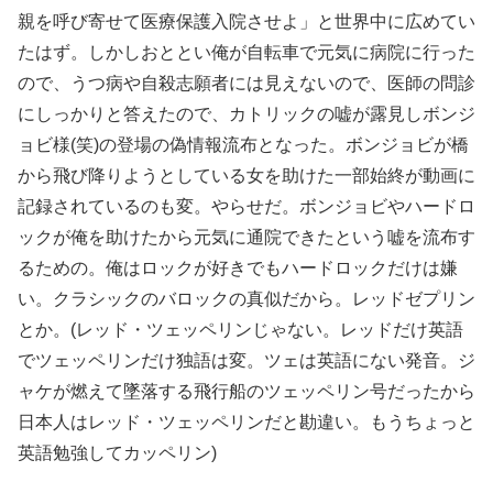
親を呼び寄せて医療保護入院させよ」と世界中に広めてい
たはず。しかしおととい俺が自転車で元気に病院に行った
ので、うつ病や自殺志願者には見えないので、医師の問診
にしっかりと答えたので、カトリックの嘘が露見しボンジ
ョビ様(笑)の登場の偽情報流布となった。ボンジョビが橋
から飛び降りようとしている女を助けた一部始終が動画に
記録されているのも変。やらせだ。ボンジョビやハードロ
ックが俺を助けたから元気に通院できたという嘘を流布す
るための。俺はロックが好きでもハードロックだけは嫌
い。クラシックのバロックの真似だから。レッドゼプリン
とか。(レッド・ツェッペリンじゃない。レッドだけ英語
でツェッペリンだけ独語は変。ツェは英語にない発音。ジ
ャケが燃えて墜落する飛行船のツェッペリン号だったから
日本人はレッド・ツェッペリンだと勘違い。もうちょっと
英語勉強してカッペリン)