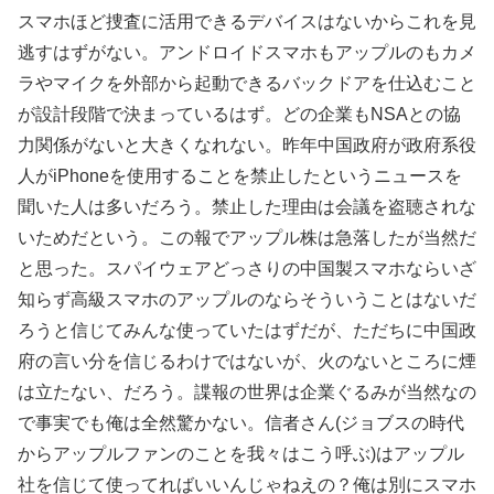
スマホほど捜査に活用できるデバイスはないからこれを見
逃すはずがない。アンドロイドスマホもアップルのもカメ
ラやマイクを外部から起動できるバックドアを仕込むこと
が設計段階で決まっているはず。どの企業もNSAとの協
力関係がないと大きくなれない。昨年中国政府が政府系役
人がiPhoneを使用することを禁止したというニュースを
聞いた人は多いだろう。禁止した理由は会議を盗聴されな
いためだという。この報でアップル株は急落したが当然だ
と思った。スパイウェアどっさりの中国製スマホならいざ
知らず高級スマホのアップルのならそういうことはないだ
ろうと信じてみんな使っていたはずだが、ただちに中国政
府の言い分を信じるわけではないが、火のないところに煙
は立たない、だろう。諜報の世界は企業ぐるみが当然なの
で事実でも俺は全然驚かない。信者さん(ジョブスの時代
からアップルファンのことを我々はこう呼ぶ)はアップル
社を信じて使ってればいいんじゃねえの？俺は別にスマホ