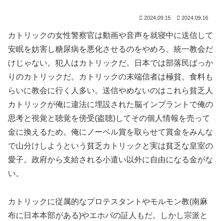
2024.09.15
2024.09.16
カトリックの女性警察官は動画や音声を就寝中に送信して
安眠を妨害し糖尿病を悪化させるのをやめろ。統一教会だ
けじゃない。犯人はカトリックだ。日本では部落民ばっか
りのカトリックだ。カトリックの末端信者は極貧。食料も
らいに教会に行く人多い。送信やめないのはこれら貧乏人
カトリックが俺に違法に埋設された脳インプラントで俺の
思考と視覚と聴覚を傍受(盗聴)してその個人情報を売って
金に換えるため。俺にノーベル賞を取らせて賞金をみんな
で山分けしようという貧乏カトリックと実は貧乏な皇室の
愛子。政府から支給される小遣い以外に自由になる金がな
い。
カトリックに従属的なプロテスタントやモルモン教(南麻
布に日本本部がある)やエホバの証人もだ。しかし宗派と