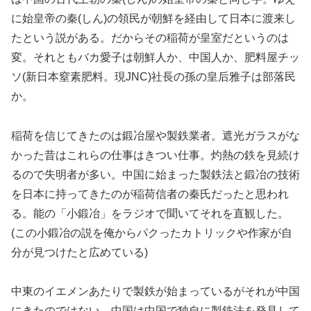
に始皇帝の秦(しん)の領民が朝鮮を経由して日本に渡来し
たという説がある。だからその稲荷が皇室だというのは
変。それともバカ愛子は朝鮮人か、中国人か、肥料屋チッ
ソ(新日本窒素肥料。現JNC)社長の孫の皇后雅子は部落民
か。
稲荷を信じてきたのは鍛冶屋や製鉄業者。遮光ガラスがな
かった昔はこれらの仕事はきつい仕事。灼熱の鉄を見続け
るので失明者が多い。中国に始まった製鉄法と鍛冶の技術
を日本に持ってきたのが稲荷信者の秦氏だったと思われ
る。能の「小鍛冶」をラジオで聞いてそれを直観した。
(この小鍛冶の説を俺からパクったカトリックや作家が自
分が見つけたと広めている)
中東のイエメンあたりで製鉄が始まっているがそれが中国
にきたのではない。中国は中国で独自に製鉄法を発見して