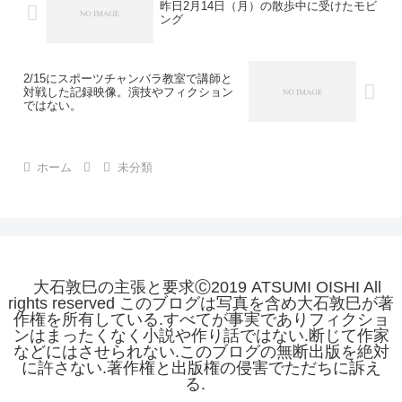
昨日2月14日（月）の散歩中に受けたモビ
ング
2/15にスポーツチャンバラ教室で講師と
対戦した記録映像。演技やフィクション
ではない。
ホーム
未分類
大石敦巳の主張と要求Ⓒ2019 ATSUMI OISHI All
rights reserved このブログは写真を含め大石敦巳が著
作権を所有している.すべてが事実でありフィクショ
ンはまったくなく小説や作り話ではない.断じて作家
などにはさせられない.このブログの無断出版を絶対
に許さない.著作権と出版権の侵害でただちに訴え
る.