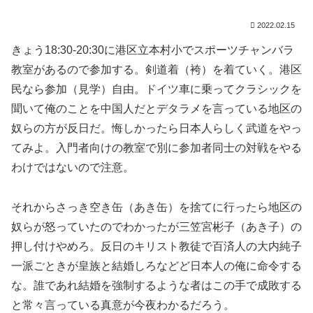
2022.02.15
きょう18:30-20:30に港区立本村小でスポーツチャンバラ
教室があるので参加する。剣道着（袴）を着ていく。港区
民なら参加（見学）自由。ドイツ車に乗ってクラシックを
聞いて俺のことを中国人だとデタラメを言っている地区の
奴らの方が反日だ。悔しかったら日本人らしく武道をやっ
てみよ。入門者向けの教室で別に参加者同士の対戦をやる
わけではないので注意。
それからさっき空き缶（あき缶）を捨てに行ったら地区の
奴らが怒っていたのでわかったが三笠宮彬子（あき子）の
押し付けやめろ。反日のキリスト教徒で百済人の大内純子
一派ごときが皇族と結婚しろなどど日本人の俺に命令する
な。誰であれ結婚を強制するような者はこの手で成敗する
と常々言っている真意が今夜わかるだろう。