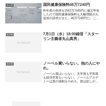
いようにして記憶してい...
国民健康保険料46万7240円
未分類
昨年度の所得を2562万7445円に修正申告
したので国民健康保険料も大幅増額され
追加の請求がきた。46万7240円だ。こん
な高額を払ったことがない。ほとんど医
者にかかってないし、違法に体内に埋設
手術された思考監視装置の存在を認めず
それを外そ...
7月1日（水）18:00録音「スター
未分類
リン主義者丸山真男」
ノーベル賞いらない。他の人にや
未分類
れ。
ノーベル賞はいらない。文学賞も平和賞
も経済学賞もいらない。ノーベルアカデ
ミーは賞の強制をやめろ。賞は欲しがる
他の人にやれ。俺を苦しめ続けている寄
生虫の大内純子と静岡県に金や権利を与
えるために賞を受け取ることは絶対にで
きない。バカ兄が関心を持...