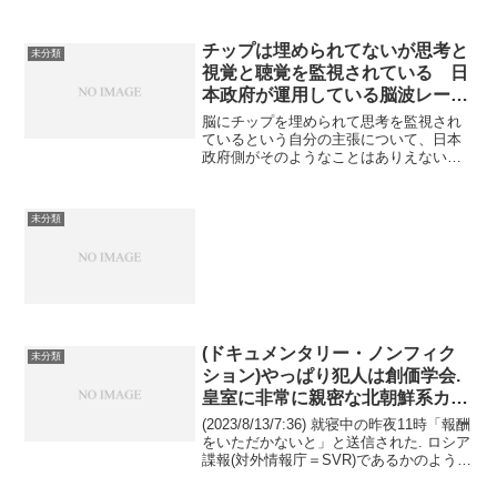
チップは埋められてないが思考と
未分類
視覚と聴覚を監視されている 日
本政府が運用している脳波レーダ
ーRNM（Remote Neural
脳にチップを埋められて思考を監視され
Monitoring）について
ているという自分の主張について、日本
政府側がそのようなことはありえない、
大石の主張は妄想にすぎないと攻撃して
いるようだ。世界のインテリジェンス
（諜報機関）は思考と視覚と聴覚の監視
未分類
に、もはやチップは使ってい...
(ドキュメンタリー・ノンフィク
未分類
ション)やっぱり犯人は創価学会.
皇室に非常に親密な北朝鮮系カル
ト団体の創価学会.
(2023/8/13/7:36) 就寝中の昨夜11時「報酬
をいただかないと」と送信された. ロシア
諜報(対外情報庁＝SVR)であるかのように
思わせている. そして皇室の愛子と思われ
る顔の送信があった(俺は愛子の顔を見な