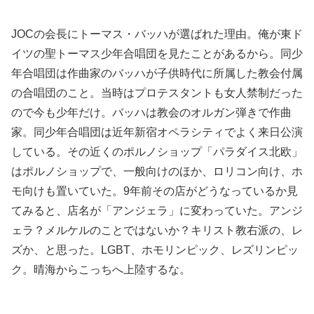
JOCの会長にトーマス・バッハが選ばれた理由。俺が東ド
イツの聖トーマス少年合唱団を見たことがあるから。同少
年合唱団は作曲家のバッハが子供時代に所属した教会付属
の合唱団のこと。当時はプロテスタントも女人禁制だった
ので今も少年だけ。バッハは教会のオルガン弾きで作曲
家。同少年合唱団は近年新宿オペラシティでよく来日公演
している。その近くのポルノショップ「パラダイス北欧」
はポルノショップで、一般向けのほか、ロリコン向け、ホ
モ向けも置いていた。9年前その店がどうなっているか見
てみると、店名が「アンジェラ」に変わっていた。アンジ
ェラ？メルケルのことではないか？キリスト教右派の、レ
ズか、と思った。LGBT、ホモリンピック、レズリンピッ
ク。晴海からこっちへ上陸するな。