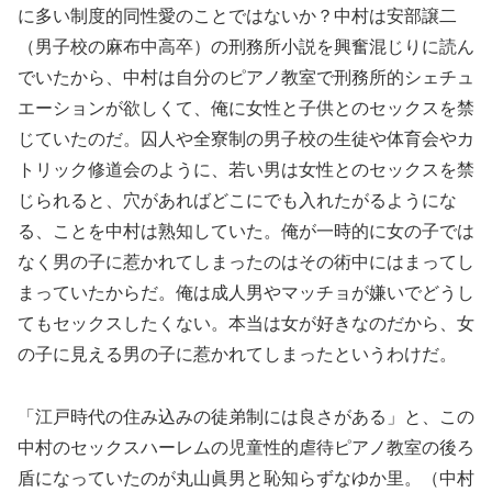
に多い制度的同性愛のことではないか？中村は安部譲二
（男子校の麻布中高卒）の刑務所小説を興奮混じりに読ん
でいたから、中村は自分のピアノ教室で刑務所的シェチュ
エーションが欲しくて、俺に女性と子供とのセックスを禁
じていたのだ。囚人や全寮制の男子校の生徒や体育会やカ
トリック修道会のように、若い男は女性とのセックスを禁
じられると、穴があればどこにでも入れたがるようにな
る、ことを中村は熟知していた。俺が一時的に女の子では
なく男の子に惹かれてしまったのはその術中にはまってし
まっていたからだ。俺は成人男やマッチョが嫌いでどうし
てもセックスしたくない。本当は女が好きなのだから、女
の子に見える男の子に惹かれてしまったというわけだ。
「江戸時代の住み込みの徒弟制には良さがある」と、この
中村のセックスハーレムの児童性的虐待ピアノ教室の後ろ
盾になっていたのが丸山眞男と恥知らずなゆか里。（中村