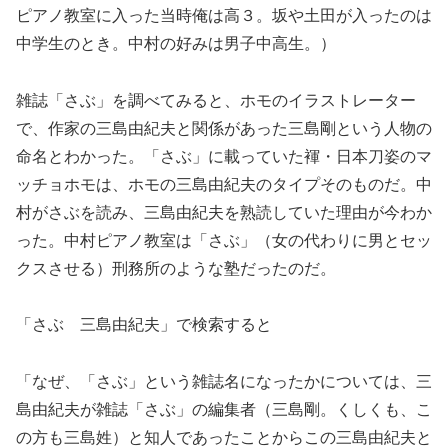
ピアノ教室に入った当時俺は高３。坂や土田が入ったのは
中学生のとき。中村の好みは男子中高生。）
雑誌「さぶ」を調べてみると、ホモのイラストレーター
で、作家の三島由紀夫と関係があった三島剛という人物の
命名とわかった。「さぶ」に載っていた褌・日本刀姿のマ
ッチョホモは、ホモの三島由紀夫のタイプそのものだ。中
村がさぶを読み、三島由紀夫を熟読していた理由が今わか
った。中村ピアノ教室は「さぶ」（女の代わりに男とセッ
クスさせる）刑務所のような塾だったのだ。
「さぶ 三島由紀夫」で検索すると
「なぜ、「さぶ」という雑誌名になったかについては、三
島由紀夫が雑誌「さぶ」の編集者（三島剛。くしくも、こ
の方も三島姓）と知人であったことからこの三島由紀夫と