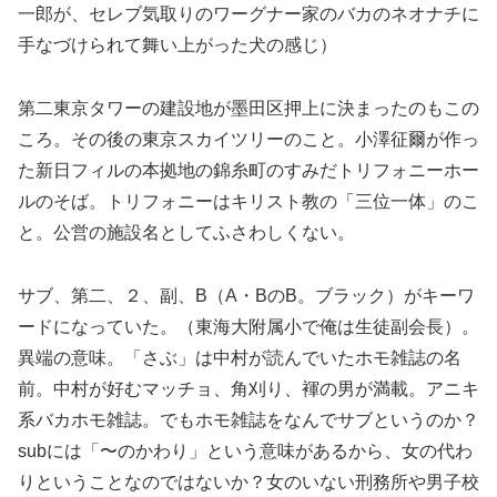
一郎が、セレブ気取りのワーグナー家のバカのネオナチに
手なづけられて舞い上がった犬の感じ）
第二東京タワーの建設地が墨田区押上に決まったのもこの
ころ。その後の東京スカイツリーのこと。小澤征爾が作っ
た新日フィルの本拠地の錦糸町のすみだトリフォニーホー
ルのそば。トリフォニーはキリスト教の「三位一体」のこ
と。公営の施設名としてふさわしくない。
サブ、第二、２、副、B（A・BのB。ブラック）がキーワ
ードになっていた。（東海大附属小で俺は生徒副会長）。
異端の意味。「さぶ」は中村が読んでいたホモ雑誌の名
前。中村が好むマッチョ、角刈り、褌の男が満載。アニキ
系バカホモ雑誌。でもホモ雑誌をなんでサブというのか？
subには「〜のかわり」という意味があるから、女の代わ
りということなのではないか？女のいない刑務所や男子校