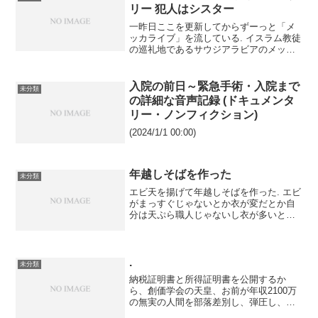
リー 犯人はシスター
一昨日ここを更新してからずーっと「メ
ッカライブ」を流している. イスラム教徒
の巡礼地であるサウジアラビアのメッカ
からの中継で一日5回の礼拝の様子のほか
ノンストップでクルアーン(コーラン)の詠
唱が流れている. これを自室で流してい
入院の前日～緊急手術・入院まで
未分類
ると就寝中...
の詳細な音声記録 (ドキュメンタ
リー・ノンフィクション)
(2024/1/1 00:00)
年越しそばを作った
未分類
エビ天を揚げて年越しそばを作った. エビ
がまっすぐじゃないとか衣が変だとか自
分は天ぷら職人じゃないし衣が多いと体
に悪いのでこれでいい. 猫と一緒に食べた
いので外で食べないで自宅で自分で作っ
たのにすぎない. 上が猫用. 器は傷ついて
いるが猫と...
.
未分類
納税証明書と所得証明書を公開するか
ら、創価学会の天皇、お前が年収2100万
の無実の人間を部落差別し、弾圧し、脳
情報監視チップで俺の知的労働を搾取し