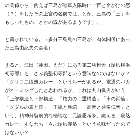
の関係から、例えば三島が陸軍入隊時に上官と命がけの恋
（？）をしたその上官の名前では、とか、三島の「三」を
もじったもの、とかの説があるようです）。」
と書かれている。（多分三島剛の三島が、肉体関係にあっ
た三島由紀夫の命名）
すると、江田（荏田。えだ）にある第二幼稚舎（慶応横浜
初等部）も、さぶ義塾初等部という意味なのではないか？
「グリコ二段熟カレー」というルーがあるが、電通のバカ
がネーミングしたと思われるが、これは丸山眞男がいう
「上部構造と下部構造」「権力の二重構造」「車の両輪」
「メダルの表と裏」「正統と異端」「高音と通奏低音」と
いう、精神分裂病的な極端な二元論思考を、鍛える二段熟
カレー、すなわち「さぶ慶応義塾」という意味だったので
はないか？