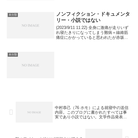
てきた事実を認めよ。お前が責任を取る
のだ。天皇でありながら人道的見地から
も絶対にチップを外そう...
ノンフィクション・ドキュメンタ
未分類
リー・小説ではない
(2023/9/11 11:22) 全身に激痛が走りいず
れ寝たきりになってしまう難病＝線維筋
痛症にかかっていると思われたが赤坂の
メディカルスキャンニング溜池山王で撮
ったMRIを医師が見た結果首に異常が見
つかり線維筋痛症ではないことがわかっ
未分類
た...
中村恭己（76 ホモ）による就寝中の送信
内容。このブログに書かれたすべては事
実であり小説ではない。文学作品発表の
場ではない。犯罪を告発するために書い
ている。ニューラリンクのワイヤーやシ
ンクロン（Synchron）のステントを脳に
埋め込んで思考と視覚を外部から読み取