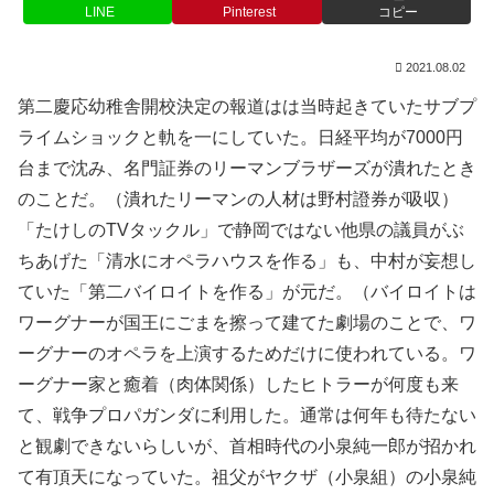
LINE
Pinterest
コピー
2021.08.02
第二慶応幼稚舎開校決定の報道はは当時起きていたサブプ
ライムショックと軌を一にしていた。日経平均が7000円
台まで沈み、名門証券のリーマンブラザーズが潰れたとき
のことだ。（潰れたリーマンの人材は野村證券が吸収）
「たけしのTVタックル」で静岡ではない他県の議員がぶ
ちあげた「清水にオペラハウスを作る」も、中村が妄想し
ていた「第二バイロイトを作る」が元だ。（バイロイトは
ワーグナーが国王にごまを擦って建てた劇場のことで、ワ
ーグナーのオペラを上演するためだけに使われている。ワ
ーグナー家と癒着（肉体関係）したヒトラーが何度も来
て、戦争プロパガンダに利用した。通常は何年も待たない
と観劇できないらしいが、首相時代の小泉純一郎が招かれ
て有頂天になっていた。祖父がヤクザ（小泉組）の小泉純