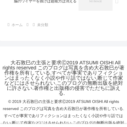
脳のワイヤーを抜けば超能力は消える
ったり、外部から思考を操作できること
を世界が認知し、キチガイ扱いされなく
なったなら、警察に被害届を出す。
ホーム
未分類
大石敦巳の主張と要求Ⓒ2019 ATSUMI OISHI All
rights reserved このブログは写真を含め大石敦巳が著
作権を所有している.すべてが事実でありフィクショ
ンはまったくなく小説や作り話ではない.断じて作家
などにはさせられない.このブログの無断出版を絶対
に許さない.著作権と出版権の侵害でただちに訴え
る.
© 2019 大石敦巳の主張と要求Ⓒ2019 ATSUMI OISHI All rights
reserved このブログは写真を含め大石敦巳が著作権を所有している.
すべてが事実でありフィクションはまったくなく小説や作り話では
ない.断じて作家などにはさせられない.このブログの無断出版を絶対