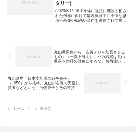
タリー)
(2023/8/11 16:19) 体に違法に埋設手術さ
れた機器に向けて毎晩就寝中に不快な思
考や画像や動画や音声を送信されて拷問
(心理的)され虐待され苦しめられているが
その送信犯に東海大附属小同級生の込山
由美(清水市駒越434/電話054-...
丸山眞男集から「右翼テロを助長させる
もの」（一部不鮮明）。バカ右翼は丸山
眞男を崇拝の対象にするな。お角違いも
甚だしい。
丸山眞男「日本支配層の戦争責任」
（1956）から抜粋。丸山が右翼で天皇礼
賛者などという、汚物愛子とその支持者
の部落民によるネオナチ（究極のポピュ
リズム）と、公安警察・宮内庁が広めた
真っ赤な嘘を信じてはならない。愛子に
迎合して歴史と学説を歪曲した大学、学
ホーム
未分類
者、幼小中高教師は恥を知れ。もう学校
なんて必要ない。行けばバカになる。ク
ソの愛子に嘘を植え付けられる。愛子と
天皇制を拒否しない日本は確実に滅び
る。もう終わりだ、汚物愛子と一緒に滅
びろ日本人。結婚の強制をやめろ愛子、