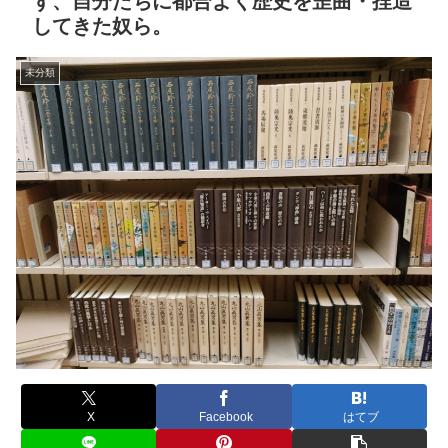
ず、自分たちに都合よく歴史を歪曲・捏造
してきた奴ら。
未分類
X
Facebook
はてブ