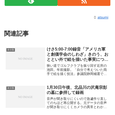
atsumi
関連記事
けさ5:00-7:00録音「アメリカ軍
未分類
と創価学会のしわざ」きのう、お
ととい外で絵を描いた事実につい
て。
狭い道でゴルフクラブを振り回す近所の
池田。年前撮影。「自分で考えついた両
手で絵を描く技法」参議院静岡補選で当
選した山崎は多分カマ。それで空手を習
っていると。俺が男でなく「空手ができ
るカマ」だというための立憲民主・国
1月30日午後、北品川の沢庵宗彭
未分類
民・枝野・蓮舫・海江田・東...
の墓に参拝して録画
音声が聞き取りにくいので急遽作り直し
てのちほど再公開する。元データの音声
が聞き取りにくくカメラの異常とわかっ
たのでそのまま公開する。「沢庵宗彭の