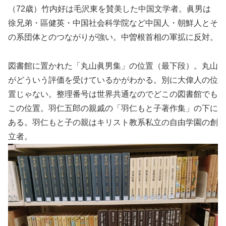
（72歳）竹内好は毛沢東を賛美した中国文学者。眞男は
徐兄弟・區健英・中国社会科学院など中国人・朝鮮人とそ
の系団体とのつながりが強い。中曽根首相の軍拡に反対。
図書館に置かれた「丸山眞男集」の位置（最下段）。丸山
がどういう評価を受けているかがわかる。別に大偉人の位
置じゃない。整理番号は世界共通なのでどこの図書館でも
この位置。羽仁五郎の親戚の「羽仁もと子著作集」の下に
ある。羽仁もと子の親はキリスト教系私立の自由学園の創
立者。