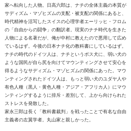
家へ転向した人物。日高六郎は、ナチの全体主義の本質が
サディズム・マゾヒズムの支配・被支配の関係にあると、
時代精神を活写したスイスの心理学者エーリッヒ・フロム
の「自由からの闘争」の翻訳者。現実のナチ時代を生きた
人物による名著だが、俺が中村に教えたので悪用して広め
ているはず。今後の日本ナチ化の教科書にしているはず。
ナチの時代のドイツ人は、ナチというボス犬に、弱い犬の
ような国民が自ら尻を向けてマウンティングさせて安心を
得るようなサディズム・マゾヒズムの関係にあった。マウ
ンティングされたドイツ人は、もっと弱い犬のユダヤ人や
有色人種（黒人・黄色人種・アジア・アフリカ人）にマウ
ンティングするように排斥・差別して、上から向けられた
ストレスを発散した。
家永三郎は長く「教科書裁判」を戦ったことで有名な自由
主義者の左翼学者。丸山家と親しかった。