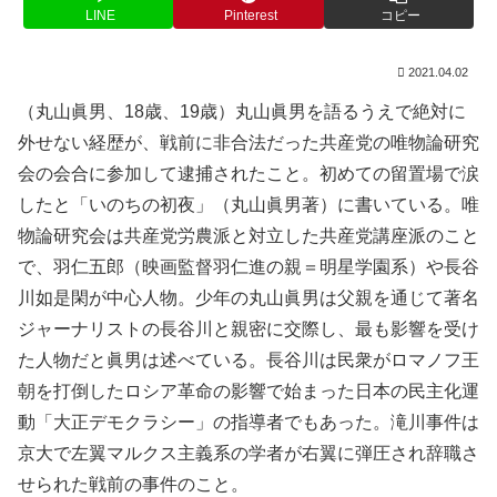
LINE
Pinterest
コピー
2021.04.02
（丸山眞男、18歳、19歳）丸山眞男を語るうえで絶対に
外せない経歴が、戦前に非合法だった共産党の唯物論研究
会の会合に参加して逮捕されたこと。初めての留置場で涙
したと「いのちの初夜」（丸山眞男著）に書いている。唯
物論研究会は共産党労農派と対立した共産党講座派のこと
で、羽仁五郎（映画監督羽仁進の親＝明星学園系）や長谷
川如是閑が中心人物。少年の丸山眞男は父親を通じて著名
ジャーナリストの長谷川と親密に交際し、最も影響を受け
た人物だと眞男は述べている。長谷川は民衆がロマノフ王
朝を打倒したロシア革命の影響で始まった日本の民主化運
動「大正デモクラシー」の指導者でもあった。滝川事件は
京大で左翼マルクス主義系の学者が右翼に弾圧され辞職さ
せられた戦前の事件のこと。