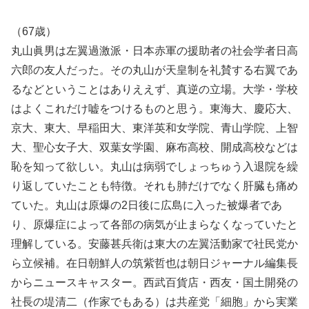
（67歳）
丸山眞男は左翼過激派・日本赤軍の援助者の社会学者日高
六郎の友人だった。その丸山が天皇制を礼賛する右翼であ
るなどということはありええず、真逆の立場。大学・学校
はよくこれだけ嘘をつけるものと思う。東海大、慶応大、
京大、東大、早稲田大、東洋英和女学院、青山学院、上智
大、聖心女子大、双葉女学園、麻布高校、開成高校などは
恥を知って欲しい。丸山は病弱でしょっちゅう入退院を繰
り返していたことも特徴。それも肺だけでなく肝臓も痛め
ていた。丸山は原爆の2日後に広島に入った被爆者であ
り、原爆症によって各部の病気が止まらなくなっていたと
理解している。安藤甚兵衛は東大の左翼活動家で社民党か
ら立候補。在日朝鮮人の筑紫哲也は朝日ジャーナル編集長
からニュースキャスター。西武百貨店・西友・国土開発の
社長の堤清二（作家でもある）は共産党「細胞」から実業