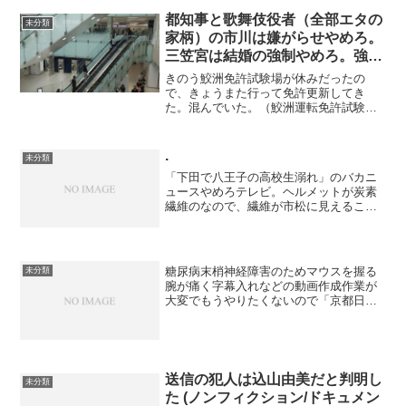
墓に参拝」なおキリスト教系ヨツの渋谷
区の青山学院大卒の鯖江エージェント
都知事と歌舞伎役者（全部エタの
未分類
（サイバーエージェント）の...
家柄）の市川は嫌がらせやめろ。
三笠宮は結婚の強制やめろ。強制
するなら殺す。
きのう鮫洲免許試験場が休みだったの
で、きょうまた行って免許更新してき
た。混んでいた。（鮫洲運転免許試験
場）自転車で走るとテレビ東京（東京12
チャンネル）出身のバカ都知事や電通が
盗撮して俺をオリンピックの宣伝に使っ
.
未分類
ていることがわかったので、今...
「下田で八王子の高校生溺れ」のバカニ
ュースやめろテレビ。ヘルメットが炭素
繊維のなので、繊維が市松に見えること
について、縦横に編んであるので丸山真
男の影響だとかまたデマを流すだろうと
思い、「縦横に構造物を作るのは丸山が
発見したことじゃないし、...
糖尿病末梢神経障害のためマウスを握る
未分類
腕が痛く字幕入れなどの動画作成作業が
大変でもうやりたくないので「京都日帰
り観光②」以降はすぐにはできない. き
のうの動画制作で腕が腕が痛くなり貼り
薬・塗り薬を出してもらうためきょう夕
方麻布十番の整形外科...
送信の犯人は込山由美だと判明し
未分類
た (ノンフィクション/ドキュメン