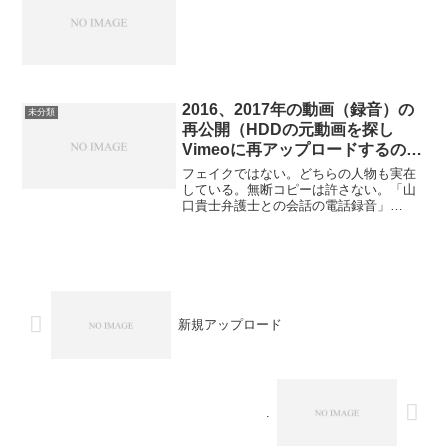
2016、2017年の動画（録音）の
未分類
再公開（HDDの元動画を探し
Vimeoに再アップロードするのが
面倒なので以前YouTubeにアッ
フェイクではない。どちらの人物も実在
プしたのを公開する）
している。無断コピーは許さない。「山
口貴士弁護士との会話の電話録音」
（2016年録音） 「アムネスティとの会話
の電話録音」（2017年録音）視聴可能に
した。
新規アップロード
.