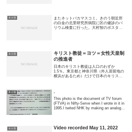
務にはとても耐えられない女々しい者ば
かりだ。だからナチではない。ドイツ車
やトヨタに乗った女子供のナチごっこ、
ナチ遊びだ。それに高齢者...
またネットバカマスコミ。きのう朝近所
未分類
の白金の北里研究所病院に区の健診のバ
リウム検査に行った。大村智のポスター
貼られていた。北里柴三郎の新紙幣のポ
スターもあって病院内で記念の展示をし
ていると。帰りに寄ろうかと思ったがワ
ードプレス書かされて疲れ...
キリスト教徒＝ヨツ＝女性天皇制
未分類
の推進者
日本のキリスト教徒は人口のわずか
1.5％。東京都と神奈川県（外人居留地の
横浜があるため）だけで日本のキリスト
教徒全体の6割を占める。その他は、カト
リックの宣教師が上陸した長崎がダント
ツに多いが概して西日本に信者が多い。
.
未分類
宣教師は強固で深淵な信...
This photo is the document of TV forum
(FTVA) in Nifty-Serve when I wrote in it in
1995.I twited NHK by making an analog...
Video recorded May 11, 2022
未分類