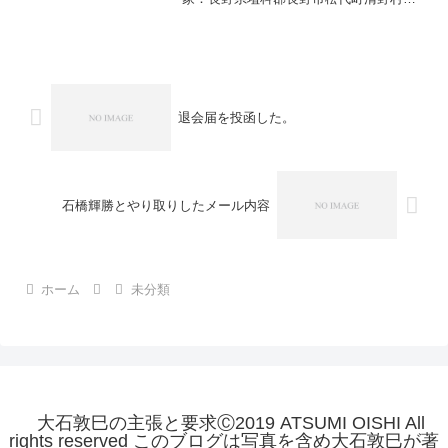
村八八一番地（長野市松代町清野八八一
番地）佐久間（岩間）象山の生地のすぐ
そば。古峰（こみね）神社は戦国大名の
武田氏の家来の清野氏の居宅...
退会届を投函した。
石橋輝勝とやり取りしたメール内容
ホーム
未分類
大石敦巳の主張と要求Ⓒ2019 ATSUMI OISHI All
rights reserved このブログは写真を含め大石敦巳が著