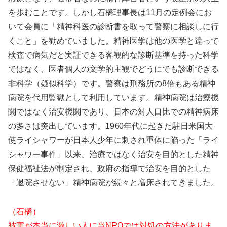
を歩むことです。しかし石橋理事長は11月の定例会にお
いて会員に「精神科医の診断書を取って警察に相談しに行
くこと」を勧めていました。精神医学は他の医学と違って
検査で病気だと実証できる客観的な診断基準を持った科学
ではなく、医者個人の文学的主観でどうにでも診断できる
非科学（疑似科学）です。警察は刑務所の8倍もある精神
病院を代用監獄として利用しています。精神病院は治療機
関ではなく治安機関であり、日本の対人口比での精神病床
の多さは突出しています。1960年代に起きた駐日米国大
使ライシャワーが日本人少年に刺され重体に陥った「ライ
シャワー事件」以来、治療ではなく治安を目的とした精神
保健福祉法が制定され、政府の指導で治安を目的とした
「退院させない」精神病院が続々と増床されてきました。
（石橋）
被害が本当に激しい人に当NPOでは対処の方法がありま