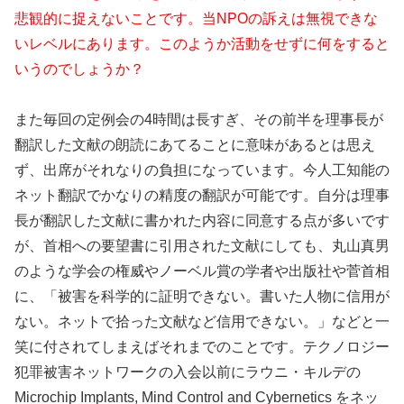
悲観的に捉えないことです。当NPOの訴えは無視できな
いレベルにあります。このようか活動をせずに何をすると
いうのでしょうか？
また毎回の定例会の4時間は長すぎ、その前半を理事長が
翻訳した文献の朗読にあてることに意味があるとは思え
ず、出席がそれなりの負担になっています。今人工知能の
ネット翻訳でかなりの精度の翻訳が可能です。自分は理事
長が翻訳した文献に書かれた内容に同意する点が多いです
が、首相への要望書に引用された文献にしても、丸山真男
のような学会の権威やノーベル賞の学者や出版社や菅首相
に、「被害を科学的に証明できない。書いた人物に信用が
ない。ネットで拾った文献など信用できない。」などと一
笑に付されてしまえばそれまでのことです。テクノロジー
犯罪被害ネットワークの入会以前にラウニ・キルデの
Microchip Implants, Mind Control and Cybernetics をネッ