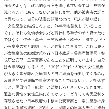
強会のような、政治的な激突を避ける甘い会では、被害が
減じることはありえないと確信します。他の被害者の証言
と異なって、自分の被害に顕著なのは、犯人が繰り返し
「女性皇族と結婚しろ」と、24年間も強制していること
です。それも創価学会員だと言われる雅子の子の愛子だけ
ではなく、佳子・眞子、三笠宮彬子・瑤子と、誰でもいい
から皇室の女と結婚しろ、と強制してきます。これは犯人
が女性皇族の結婚対策を行う日本政府＝警察庁警備局・警
視庁公安部・皇宮警察であることを証明しています。自分
は今年58歳になるので、「10代・20代・30代の女性皇族
が大きく歳が離れた民間人の男に結婚を強要してくるのは
反倫理的で破廉恥で皇室のすることではない」、と拒否す
ると、黒田清子（紀宮）と結婚しろとさえいってきます。
適当な男性を女性皇族にあてがって、どうしても天皇制を
存続させたい日本政府の中核＝公安警察と、常に皇族の身
近にいる皇宮警察・宮内庁と、民間人の日本人男性に嫌わ