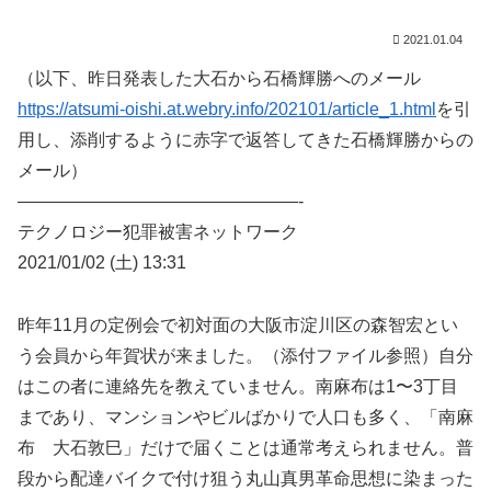
2021.01.04
（以下、昨日発表した大石から石橋輝勝へのメール
https://atsumi-oishi.at.webry.info/202101/article_1.html
を引
用し、添削するように赤字で返答してきた石橋輝勝からの
メール）
————————————————-
テクノロジー犯罪被害ネットワーク
2021/01/02 (土) 13:31
昨年11月の定例会で初対面の大阪市淀川区の森智宏とい
う会員から年賀状が来ました。（添付ファイル参照）自分
はこの者に連絡先を教えていません。南麻布は1〜3丁目
まであり、マンションやビルばかりで人口も多く、「南麻
布 大石敦巳」だけで届くことは通常考えられません。普
段から配達バイクで付け狙う丸山真男革命思想に染まった