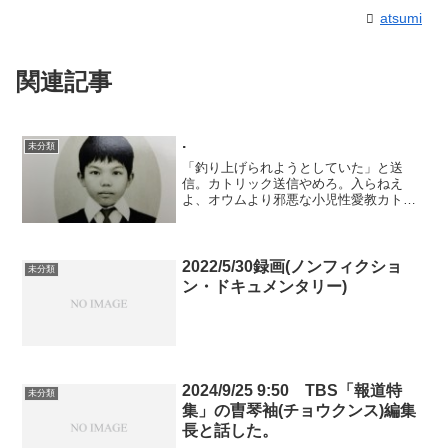
atsumi
関連記事
.
未分類
「釣り上げられようとしていた」と送
信。カトリック送信やめろ。入らねえ
よ、オウムより邪悪な小児性愛教カトリ
ックには。カトリック入るくらいなら創
価学会に入る。フランシスコ手を引け、
あさましい。絶対に俺の超能力やらね
え。「宮崎アニメのような極彩色...
2022/5/30録画(ノンフィクショ
未分類
ン・ドキュメンタリー)
2024/9/25 9:50 TBS「報道特
未分類
集」の曺琴袖(チョウクンス)編集
長と話した。