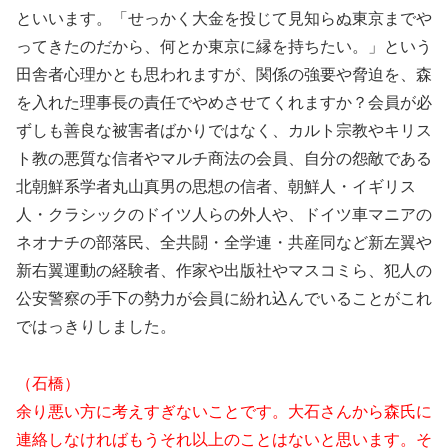
といいます。「せっかく大金を投じて見知らぬ東京までや
ってきたのだから、何とか東京に縁を持ちたい。」という
田舎者心理かとも思われますが、関係の強要や脅迫を、森
を入れた理事長の責任でやめさせてくれますか？会員が必
ずしも善良な被害者ばかりではなく、カルト宗教やキリス
ト教の悪質な信者やマルチ商法の会員、自分の怨敵である
北朝鮮系学者丸山真男の思想の信者、朝鮮人・イギリス
人・クラシックのドイツ人らの外人や、ドイツ車マニアの
ネオナチの部落民、全共闘・全学連・共産同など新左翼や
新右翼運動の経験者、作家や出版社やマスコミら、犯人の
公安警察の手下の勢力が会員に紛れ込んでいることがこれ
ではっきりしました。
（石橋）
余り悪い方に考えすぎないことです。大石さんから森氏に
連絡しなければもうそれ以上のことはないと思います。そ