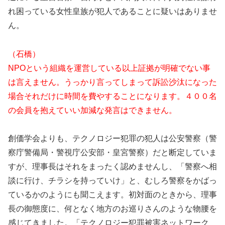
れ困っている女性皇族が犯人であることに疑いはありませ
ん。
（石橋）
NPOという組織を運営している以上証拠が明確でない事
は言えません。うっかり言ってしまって訴訟沙汰になった
場合それだけに時間を費やすることになります。４００名
の会員を抱えていい加減な発言はできません。
創価学会よりも、テクノロジー犯罪の犯人は公安警察（警
察庁警備局・警視庁公安部・皇宮警察）だと断定していま
すが、理事長はそれをまったく認めませんし、「警察へ相
談に行け、チラシを持っていけ」と、むしろ警察をかばっ
ているかのようにも聞こえます。初対面のときから、理事
長の御態度に、何となく地方のお巡りさんのような物腰を
感じてきました。「テクノロジー犯罪被害ネットワーク