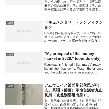
きのうの夜これに行ってきた。場所は南
麻布の隣の西麻布。洛北倶楽部は洛北高
校同窓生会に準ずる会で世間で活躍する
同窓生に話をしてもらい親睦を深めるた
めの会。曺琴袖(チョウクンス)さんと直接
話し名刺交換し会食してきた。自宅すぐ
ドキュメンタリー・ノンフィクシ
未分類
近所の西麻布で会を開...
ョン
(15:40) 俺の記事を読んだ日本人の怒りに
対抗するかのようにまたフランス大使館
のtwitterにフランス軍が自衛隊と協力した
という内容. 日本人市民を軍隊で威圧しよ
うとするフランス政府. プーチンのファッ
ショと同じ. なーにがパリコミュ...
"My prospect of the money
未分類
market in 2020." (sounds only)
Reupload is finished ! Summary)Already
big inflation has come. Watch the oil price
and the gold price or other precious ...
アムウェイと被差別部落民が犯
未分類
人。異端（部落）革命首謀者丸山
眞男（被差別部落出身）。
丸山眞男集（岩波書店）丸山眞男集に記
載がある丸山眞男の実父丸山幹治の生
家：長野県埴科郡長野市松代町清野村大