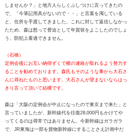
しませんか？」と地方人らしくぶしつけに言ってきたの
で、「今筆記用具がないので・・」と言葉を濁している
と、住所を手渡してきました。これに対して返信しなかっ
たため、森は怒って脅迫として年賀状をよこしたのでしょ
う。防犯上看過できません。
（石橋）
定例会後にお互い納得ずくで横の連絡が取れるよう努力す
ることを勧めております。森氏もそのような事から大石さ
んに尋ねたものと思います。大石さんが望まないならはっ
きり言って頂いて結構です。
森は「大阪の定例会が中止になったので東京まで来た」と
言っていましたが、新幹線代を往復28,000円もかけてや
ってくるのは尋常ではありません。今新幹線はガラガラ
で、JR東海は一部を貨物新幹線にすることさえ計画中だ