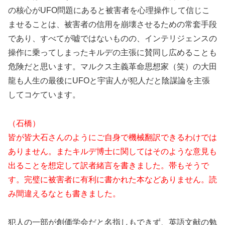
の核心がUFO問題にあると被害者を心理操作して信じこ
ませることは、被害者の信用を崩壊させるための常套手段
であり、すべてが嘘ではないものの、インテリジェンスの
操作に乗ってしまったキルデの主張に賛同し広めることも
危険だと思います。マルクス主義革命思想家（笑）の大田
龍も人生の最後にUFOと宇宙人が犯人だと陰謀論を主張
してコケています。
（石橋）
皆が皆大石さんのようにご自身で機械翻訳できるわけでは
ありません。またキルデ博士に関してはそのような意見も
出ることを想定して訳者緒言を書きました。帯もそうで
す。完璧に被害者に有利に書かれた本などありません。読
み間違えるなとも書きました。
犯人の一部が創価学会だと名指しもできず、英語文献の勉