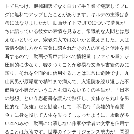
トで見つけ、機械翻訳でなく自力で手作業で翻訳してブロ
グに無料でアップしたことがあります。キルデの主張は参
考にはなりましたが、動画サイトでUFOについて夢見が
ちに語っている彼女の表情を見ると、常識的な人間とは思
えないというか、宗教の人ではないかと思えました。人は
表情や話し方から言葉に隠されたその人の真意と信用を判
断するので、動画や音声に比べて情報量（ファイル量）が
圧倒的に少なく、嘘をつくことが容易な文章や書籍のみに
頼り、それを全面的に信用することは非常に危険です。丸
山真男が原爆症で精神まで病んで、入退院を繰り返した不
健康な小男だということも知らない多くの学生が、「日本
の思想」という思想書を読んで熱狂し、文体から丸山を男
性的な「英雄」だと勘違いして、不毛な「英雄的革命闘
争」に身を投じて人生を失ってしまったように、虚飾が多
い本のみや、動画に出演しない作家や学者の文章を信用す
ることは危険です。世界のインテリジェンス勢力が、問題