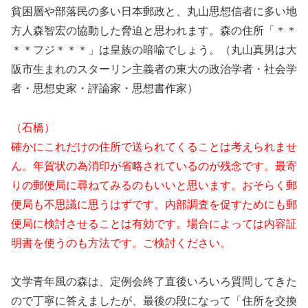
貧困層や部落民の多い日本郵政と、丸山思想信者に多い地
方人森智宏の協動した脅迫と思われます。森の住所「＊＊
＊＊フジ＊＊＊」は皇族の暗喩でしょう。（丸山真男は大
阪市生まれのスターリン主義者の東大の政治学者・社会学
者・思想史家・評論家・思想書作家）
（石橋）
確かにこれだけの住所で送られてくることは考えられませ
ん。年賀状の為消印が省略されているのが残念です。最寄
りの郵便局に尋ねてみるのもいいと思います。おそらく郵
便局も不思議に思うはずです。内部調査を促すためにも郵
便局に検討させることは有効です。場合によっては内容証
明書を使うのも方法です。ご検討ください。
文学青年風の森は、定例会終了直後いろいろ質問してきた
ので丁寧に答えましたが、最後の段になって「住所を交換