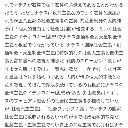
れでナチスが右翼でなく左翼の労働党であることがわかる
だろう. ただしナチスは反共主義なのでよく右翼と誤認さ
れるが正真正銘の社会主義者の左翼. 共産党出身の大内純
子は「個人的自由より社会(お国)が優先する」という社会
主義のイデオロギー(思想)でナチス創価学会と天皇制全体
主義と根底でつながっている. ナチス・国家社会主義・創
価学会・天皇制全体主義に特徴的なのは個人主義と自由主
義と富裕層への敵視と排除だ. 戦前のスローガン「欲しが
りません勝つまでは」「贅沢は敵だ！」がそれ. また日本
と皇室はそれを始めつつある. 大内が俺の個人的才能と財
産を敵視して恨んで搾取を続けているのも根底にナチスの
全体主義のイデオロギー(思想)がある. 丸山眞男はイギリ
スのフェビアン協会系の社会民主主義者を標榜していた
が, 社会民主主義は「社会ファシズム論」でナチスの国家
社会主義に吸収されるというのが今では政治学的常識だ.
世襲主義・血統主義でない真正の共産主義でなければナチ