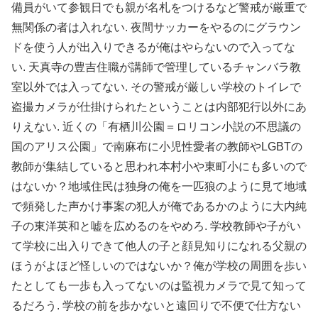
備員がいて参観日でも親が名札をつけるなど警戒が厳重で
無関係の者は入れない. 夜間サッカーをやるのにグラウン
ドを使う人が出入りできるが俺はやらないので入ってな
い. 天真寺の豊吉住職が講師で管理しているチャンバラ教
室以外では入ってない. その警戒が厳しい学校のトイレで
盗撮カメラが仕掛けられたということは内部犯行以外にあ
りえない. 近くの「有栖川公園＝ロリコン小説の不思議の
国のアリス公園」で南麻布に小児性愛者の教師やLGBTの
教師が集結していると思われ本村小や東町小にも多いので
はないか？地域住民は独身の俺を一匹狼のように見て地域
で頻発した声かけ事案の犯人が俺であるかのように大内純
子の東洋英和と嘘を広めるのをやめろ. 学校教師や子がい
て学校に出入りできて他人の子と顔見知りになれる父親の
ほうがよほど怪しいのではないか？俺が学校の周囲を歩い
たとしても一歩も入ってないのは監視カメラで見て知って
るだろう. 学校の前を歩かないと遠回りで不便で仕方ない