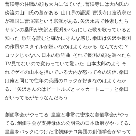
曹渓寺の住職の顔も大内に似ていた. 曹渓寺には大内氏の
傍流の山口氏の墓がある. 山口県の語源. 曹渓寺は臨済宗だ
が韓国に曹渓宗という宗派がある. 矢沢永吉で検索したら
サザンの桑田が矢沢と長渕をバカにした歌を歌っていると
知った. 歌詞を読むと確かにそんな感じ. 桑田は矢沢や長渕
の作風やスタイルが嫌いなのはよくわかる. なんてかな？
ロックじゃない. 日本の歌謡曲. それで長渕の顔を調べたら
TV見てないので変わっていて驚いた. 山本太郎のよう.そ
れでゲイの山本を担いでいる大内が怒って今の送信. 桑田
は俺と同じで往年の英語のロックが好きなのはよくわか
る. 「矢沢さんのはビートルズとマッカートニー」と桑田
がいってるがそうなんだろう.
創価学会がやってる. 皇室と非常に密接な創価学会がやっ
てる. 創価学会が支持母体の公明党の日本政府がやってる.
皇室をバックにつけた北朝鮮テロ集団の創価学会がやって