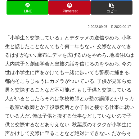
LINE
Pinterest
コピー
2022.09.07
2022.09.17
「小学生と交際している」とデタラメの送信やめろ. 小学
生と話したことなんてもう何十年もない. 交際なんかでき
るはずがない. 麻布にデマを広げるのをやめろ. 地域住民は
大内純子と創価学会と皇族の話を信じるのをやめろ. 今の
世は小学生に声をかけても一緒に歩いても警察に捕まる.
都内そこらじゅうにカメラがついている. 子供が見知らぬ
男と交際することなど不可能だ. もし子供と交際している
人がいるとしたらそれは学校教師とか塾の講師とかサッカ
ー教室の教師とか子役事務所とか子供と接する仕事に就い
ている人だ. 俺は子供と接する仕事などしていないので子
供と交際するなどありえない. 秋葉原のオタクが小学生に
声かけして交際に至ることなど絶対にできない. だからそ