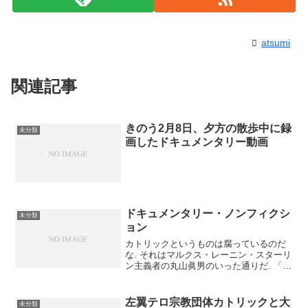
atsumi
関連記事
きのう2月8日、夕方の散歩中に録
未分類
画したドキュメンタリー動画
ドキュメンタリー・ノンフィクシ
未分類
ョン
カトリックというものは腐っているのだ
な. それはマルクス・レーニン・スターリ
ン主義者の丸山眞男のいった通りだ. 「中
村君、宗教にだけは関心持たなくていい
んじゃないかな. 徒労に終わるか
ら・・・・スコラ学派が神の存在証明を
左翼テロ宗教団体カトリックと大
未分類