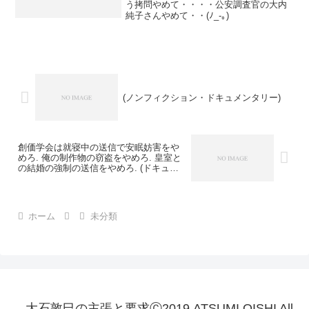
う拷問やめて・・・・公安調査官の大内
純子さんやめて・・(ﾉ_-｡)
(ノンフィクション・ドキュメンタリー)
創価学会は就寝中の送信で安眠妨害をや
めろ. 俺の制作物の窃盗をやめろ. 皇室と
の結婚の強制の送信をやめろ. (ドキュメ
ンタリー・ノンフィクション)
ホーム
未分類
大石敦巳の主張と要求Ⓒ2019 ATSUMI OISHI All