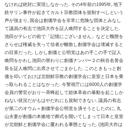
なければ絶対に実現しなかった. その4年前の1995年, 地下
鉄サリン事件が起きてカルト宗教団体を規制すべしという
声が強まり, 国会は創価学会を非常に危険な団体とみなし
て議員の有志で池田大作を証人喚問することを決定した.
池田がテレビの前で「記憶にございません」などと醜態を
さらせば権威を失って信者が離散し創価学会は壊滅すると
の目算だった. しかし創価と公明党はあの手この手で証人
喚問をかわし池田の替わりに創価ナンバー２の秋谷名誉会
長を証人喚問に出席させてごまかした. このときもっと創
価を叩いておけば北朝鮮宗教の創価学会に皇室と日本を乗
っ取られることはなかった. 今警視庁には6000人の創価学
会員の警官がおり一斉蜂起して総体革命の暴動を起こしか
ねない状況だがもはやだれにも規制できない. 議員の有志
が第二のオウム＝創価学会公明党を潰そうとしたのに, 丸
山夫妻が創価の本拠地で葬式を開いてしまって日本と皇室
が北朝鮮と創価学会に覆われる事態となった. (池田大作は