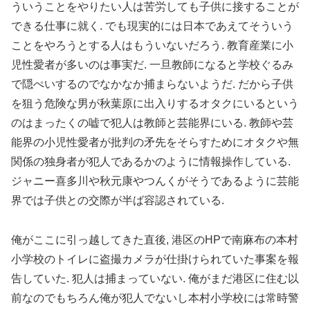
ういうことをやりたい人は苦労しても子供に接することが
できる仕事に就く. でも現実的には日本であえてそういう
ことをやろうとする人はもういないだろう. 教育産業に小
児性愛者が多いのは事実だ. 一旦教師になると学校ぐるみ
で隠ぺいするのでなかなか捕まらないようだ. だから子供
を狙う危険な男が秋葉原に出入りするオタクにいるという
のはまったくの嘘で犯人は教師と芸能界にいる. 教師や芸
能界の小児性愛者が批判の矛先をそらすためにオタクや無
関係の独身者が犯人であるかのように情報操作している.
ジャニー喜多川や秋元康やつんくがそうであるように芸能
界では子供との交際が半ば容認されている.
俺がここに引っ越してきた直後, 港区のHPで南麻布の本村
小学校のトイレに盗撮カメラが仕掛けられていた事案を報
告していた. 犯人は捕まっていない. 俺がまだ港区に住む以
前なのでもちろん俺が犯人でないし本村小学校には常時警