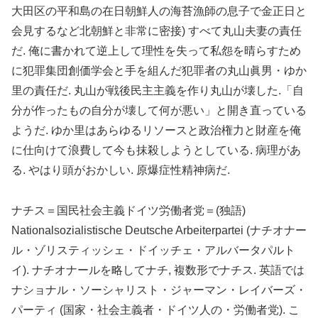
大田区の平和島の在日朝鮮人の海苔漁師の息子で金正日と
会見するなど北朝鮮と非常に密接) すべて丸山夫妻の責任
だ. 俺に書かれて逆上して理性を失って私怨を晴らすため
に犯罪集団創価学会と手を組んだ犯罪者の丸山眞男・ゆか
里の責任だ. 丸山が戦後民主主義を作り丸山が壊した.「自
分が作ったもの自分が壊して何が悪い」と開き直っている
ようだ. ゆか里はあらゆるリソースと政治権力と財産を俺
に仕向けて浪費して今も抹殺しようとしている. 病理があ
る. やはり頭がおかしい. 原爆症性精神病だ.
ナチス＝国民社会主義ドイツ労働者党＝(独語)
Nationalsozialistische Deutsche Arbeiterpartei (ナチオナー
ル・ゾリスティッシェ・ドイッチェ・アルバータパルト
イ). ナチオナールを略してナチ, 複数形でナチス. 英語では
ナショナル・ソーシャリスト・ジャーマン・レイバーズ・
パーティ (国家・社会主義者・ドイツ人の・労働者党). こ