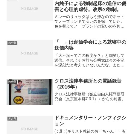
やったが失敗した. ...
内純子による強制起床の送信の傷
害と心理的虐待。改宗の強制。
ミレーのリュックはもう嫌なのでネット
でノーブランドで安いのを探していた。
色を替えてノーブランドの安いのを何種
類も持つのが肝要。ブランド品は絶対に
ダメ。外でいつも俺を盗撮しているカト
リックや朝鮮人の映画監督北野武らの映
「 」は創価学会による就寝中の
未分類
画関係に盗撮されすぐサン...
送信内容
「大不況ってこの程度か？」と嘲笑して
送信。それじゃお前ら公明党は今の不況
を深刻だと考えていないんだな。また消
費税増税しようっていうんだな、法人税
も固定資産税もビタ一文払ってない創価
学会。与党は消費税をあげようとするだ
クロス法律事務所との電話録音
未分類
ろうし、大阪人の山本太郎...
（2016年）
クロス法律事務所（独立自由人権問題研
究会（文京区本郷7-3-1））からの封書。
ドキュメンタリー・ノンフィクシ
未分類
ョン
(；Д；)キリスト教徒のおーちゃん・・も