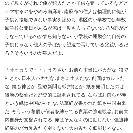
ので歩くがそれで俺が犯人だとか子供を狙っているなどど
デマするのをやめろ南麻布. 南麻布の住人は物理的に俺が
子供と接触できない事実を認めろ. 港区の小学校では年数
回学校公開日があるが俺は一度も入ってないので内部がど
うなっているのかすら知らない. 小学校の運動会で自分の
子供じゃなく他人の子ばかり望遠で写している父親いるだ
ろ？そういうのが犯人だよ.
「オオカミで・・」うるさい. お前ら本当にバカだな. 狼で
神とか. 日本人バカだな.まさに土人だな. 創価はカルトだ
な. 鏡も神とか. 聖教新聞も紙(神)とか. 紙を発明したのは
後漢の蔡倫だと歴史的に証明されてる. ならばお前らが神
という紙は中国の神だな. 法華経が書かれた紙も中国由来
だ. そういう創価が信者を縛ってる言葉の強迫観念, お前大
内自身が支配されてる. 俺はそんなものに動じない. 強迫神
経症のバカ兄みたく弱くない. 大内みたく低能じゃない.