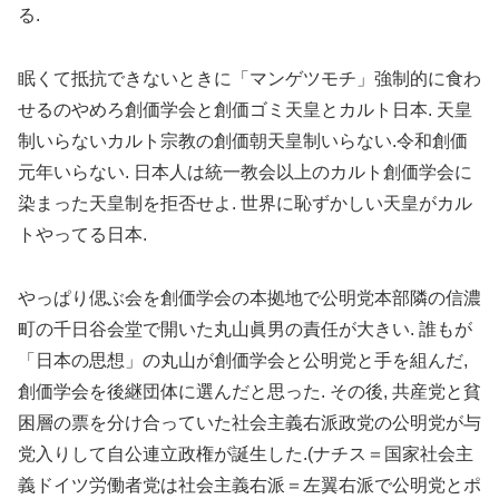
る.
眠くて抵抗できないときに「マンゲツモチ」強制的に食わ
せるのやめろ創価学会と創価ゴミ天皇とカルト日本. 天皇
制いらないカルト宗教の創価朝天皇制いらない.令和創価
元年いらない. 日本人は統一教会以上のカルト創価学会に
染まった天皇制を拒否せよ. 世界に恥ずかしい天皇がカル
トやってる日本.
やっぱり偲ぶ会を創価学会の本拠地で公明党本部隣の信濃
町の千日谷会堂で開いた丸山眞男の責任が大きい. 誰もが
「日本の思想」の丸山が創価学会と公明党と手を組んだ,
創価学会を後継団体に選んだと思った. その後, 共産党と貧
困層の票を分け合っていた社会主義右派政党の公明党が与
党入りして自公連立政権が誕生した.(ナチス＝国家社会主
義ドイツ労働者党は社会主義右派＝左翼右派で公明党とポ