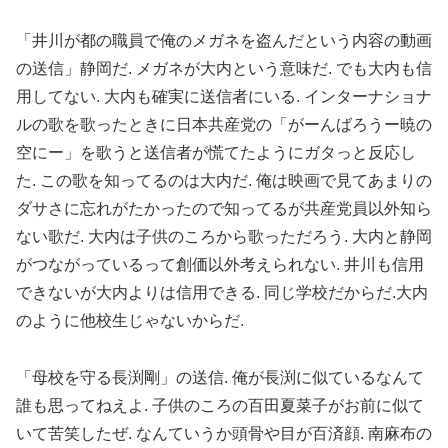
「井川が都の職員で俺のメガネを盗んだという内容の動画
の送信」静岡だ. メガネが大内という意味だ. でも大内も信
用してない. 大内も確実に送信者にいる. インターナショナ
ルの歌を歌ったときに日本共産党の「がーんばろうー暁の
空にー」を歌うと送信者が慌てたようにガタっと反応し
た. この歌を知ってるのは大内だ. 俺は映画で見てあまりの
ダサさに忘れがたかったので知ってるが共産党員以外知ら
ない歌だ. 大内は子供のころから歌っただろう. 大内と静岡
がつながっているって創価以外考えられない. 井川も信用
できないが大内よりは信用できる. 同じ学校だからだ.大内
のように他校生じゃないからだ.
「母校を守る長渕剛」の送信. 俺が長渕に似ているなんて
誰も思ってねえよ. 子供のころの百田夏菜子がお前に似て
いて苦笑したぜ. なんていうか頭骨や目が百済顔. 南麻布の