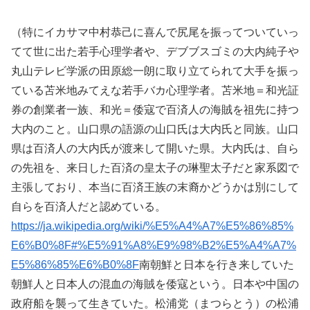
（特にイカサマ中村恭己に喜んで尻尾を振ってついていっ
てて世に出た若手心理学者や、デブブスゴミの大内純子や
丸山テレビ学派の田原総一朗に取り立てられて大手を振っ
ている苫米地みてえな若手バカ心理学者。苫米地＝和光証
券の創業者一族、和光＝倭寇で百済人の海賊を祖先に持つ
大内のこと。山口県の語源の山口氏は大内氏と同族。山口
県は百済人の大内氏が渡来して開いた県。大内氏は、自ら
の先祖を、来日した百済の皇太子の琳聖太子だと家系図で
主張しており、本当に百済王族の末裔かどうかは別にして
自らを百済人だと認めている。
https://ja.wikipedia.org/wiki/%E5%A4%A7%E5%86%85%
E6%B0%8F#%E5%91%A8%E9%98%B2%E5%A4%A7%
E5%86%85%E6%B0%8F
南朝鮮と日本を行き来していた
朝鮮人と日本人の混血の海賊を倭寇という。日本や中国の
政府船を襲って生きていた。松浦党（まつらとう）の松浦