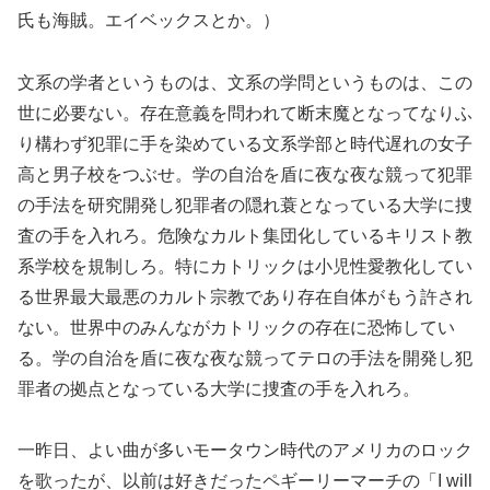
氏も海賊。エイベックスとか。）
文系の学者というものは、文系の学問というものは、この
世に必要ない。存在意義を問われて断末魔となってなりふ
り構わず犯罪に手を染めている文系学部と時代遅れの女子
高と男子校をつぶせ。学の自治を盾に夜な夜な競って犯罪
の手法を研究開発し犯罪者の隠れ蓑となっている大学に捜
査の手を入れろ。危険なカルト集団化しているキリスト教
系学校を規制しろ。特にカトリックは小児性愛教化してい
る世界最大最悪のカルト宗教であり存在自体がもう許され
ない。世界中のみんながカトリックの存在に恐怖してい
る。学の自治を盾に夜な夜な競ってテロの手法を開発し犯
罪者の拠点となっている大学に捜査の手を入れろ。
一昨日、よい曲が多いモータウン時代のアメリカのロック
を歌ったが、以前は好きだったペギーリーマーチの「I will