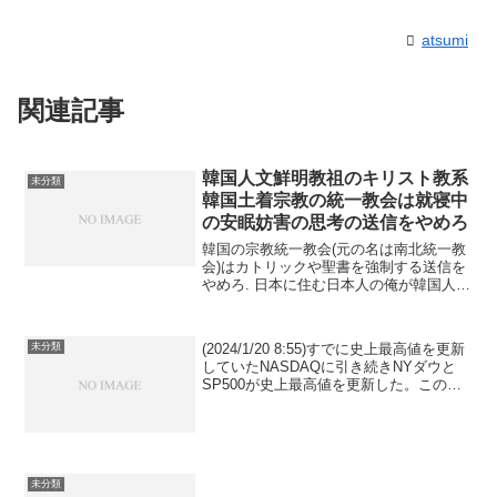
atsumi
関連記事
韓国人文鮮明教祖のキリスト教系
未分類
韓国土着宗教の統一教会は就寝中
の安眠妨害の思考の送信をやめろ
韓国の宗教統一教会(元の名は南北統一教
会)はカトリックや聖書を強制する送信を
やめろ. 日本に住む日本人の俺が韓国人の
イカサマ師の文鮮明の韓国が本拠地の韓
国土着キリスト教の統一教会の命令など
聞く必要はどこにもないし, 韓国人特有
(2024/1/20 8:55)すでに史上最高値を更新
未分類
の平べったい...
していたNASDAQに引き続きNYダウと
SP500が史上最高値を更新した。この影
響でけさ日経平均先物も高値に届いてい
るので来週以降日本株が高値を更新する
のは確実だろう。しかしけさのアメリ...
未分類