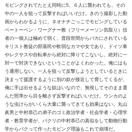
モビングされてたとえ同時に5、６人に襲われても、その
中の一人を狙って反撃すればいいだけ。きのう撮影した動
画からわかるように、ネオナチごっこでモビングしている
ベートーベン・ワーグナー教（フリーメーソン気取り）信
者の一個人は極めて弱く、普段世間からバカにされている
キリスト教徒の部落民や軟弱なカマや女であり、ドイツ車
やレクサスや自転車から絶対に降りてこないし、絶対に一
対一で対決できないということがよくわかった。俺にはも
う通用しない。一人を狙って反撃しようとしているときに
決まって援護するように別の奴が接近して脅してくるが、
俺に手は出せるような奴はいなので、無視してそのまま選
んだ照準から目を離さず反撃すればいいだけ。ウンカのよ
うな虫けらがいくら大量に襲ってきても効果はない。丸山
眞男と中村恭己の弟子のゴミ政治学者・社会学者・心理学
者・教育学者が、パクリの中村恭己の真似をして動物行動
学からパクって作ったモビング理論もこれで崩壊だ。