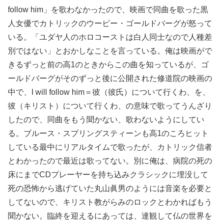
follow him」を歌わなかったので、映画で同曲を歌った黒
人女優でカトリックのウーピー・ゴールドバーグが怒って
いる。「ユダヤ人のホロコーストは白人同士なので人種差
別ではない」とおかしなことを言っている。俺は映画がで
きるずっと前の高1のときからこの曲を知っているが、ゴ
ールドバーグがそのずっと後に公開された修道院の映画の
中で、I will follow him＝彼（彼氏）について行くわ、を、
彼（キリスト）について行くわ、の意味で歌ってうんざり
したので、同曲をもう聞かない、歌わないようにしてい
る。ブルース・スプリングスティーンも高1のころヒット
している最中にリアルタイムで歌ったが、カトリック信者
とわかったので最近は歌ってない。別に俺は、病院の死の
床にまでCDプレーヤーを持ち込みクラシックに埋没して
死の恐怖から逃げていた丸山眞男のようには音楽を必要と
してないので、キリスト教がらみのロックとわかればもう
聞かない。臨終を迎えるにあっては、達観して仏の世界を