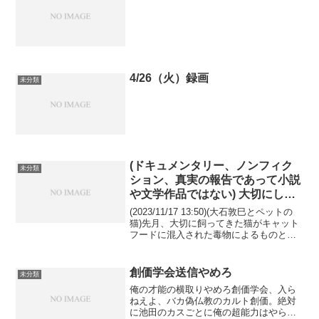
4/26（火）録画
未分類
(ドキュメンタリー、ノンフィク
未分類
ション、真実の報告であって小説
や文学作品ではない) 大切にして
いる猫が警視庁公安部に殺されか
(2023/11/17 13:50)(大石敦巳とペットの
けたこと
猫)先月、大切に飼ってきた猫がキャット
フードに混入された毒物によるものと思
われる劇症肝炎にかかって死にかけたこ
とについて報告します。自分と猫は大変
仲が良く、いつも一緒に寝て一緒に食事
創価学会送信やめろ
未分類
し...
俺の才能の横取りやめろ創価学会、入ら
ねえよ、バカ偽仏教のカルト創価。絶対
に池田のカスごとに俺の超能力はやらな