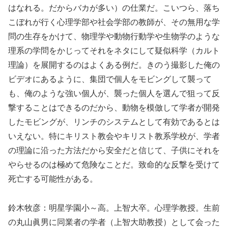
はなれる。だからバカが多い）の仕業だ。こいつら、落ち
こぼれが行く心理学部や社会学部の教師が、その無用な学
問の生存をかけて、物理学や動物行動学や生物学のような
理系の学問をかじってそれをネタにして疑似科学（カルト
理論）を展開するのはよくある例だ。きのう撮影した俺の
ビデオにあるように、集団で個人をモビングして襲って
も、俺のような強い個人が、襲った個人を選んで狙って反
撃することはできるのだから、動物を模倣して学者が開発
したモビングが、リンチのシステムとして有効であるとは
いえない。特にキリスト教会やキリスト教系学校が、学者
の理論に沿った方法だから安全だと信じて、子供にそれを
やらせるのは極めて危険なことだ。致命的な反撃を受けて
死亡する可能性がある。
鈴木牧彦：明星学園小～高。上智大卒。心理学教授。生前
の丸山眞男に同業者の学者（上智大助教授）として会った