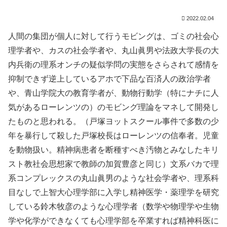
2022.02.04
人間の集団が個人に対して行うモビングは、ゴミの社会心
理学者や、カスの社会学者や、丸山眞男や法政大学長の大
内兵衛の理系オンチの疑似学問の実態をさらされて感情を
抑制できず逆上しているアホで下品な百済人の政治学者
や、青山学院大の教育学者が、動物行動学（特にナチに人
気があるローレンツの）のモビング理論をマネして開発し
たものと思われる。（戸塚ヨットスクール事件で多数の少
年を暴行して殺した戸塚校長はローレンツの信奉者。児童
を動物扱い。精神病患者を断種すべき汚物とみなしたキリ
スト教社会思想家で教師の加賀豊彦と同じ）文系バカで理
系コンプレックスの丸山眞男のような社会学者や、理系科
目なしで上智大心理学部に入学し精神医学・薬理学を研究
している鈴木牧彦のような心理学者（数学や物理学や生物
学や化学ができなくても心理学部を卒業すれば精神科医に