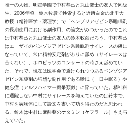
唯一の人物。明星学園で中村恭己と丸山健士の友人で同級
生。2006年頃、鈴木牧彦で検索すると近所白金の北里大
教授（精神医学・薬理学）で「ベンゾジアゼピン系睡眠剤
の長期使用における副作用」の論文がみつかったのでこれ
は中村恭己と丸山健士の友人の鈴木牧彦だろう。中村恭己
はエーザイのベンゾジアゼピン系睡眠剤サイレースの虜に
なっていて、常に精神安定剤がわりに舐め（サイレースは
苦くない）、ホロビッツのコンサートの時さえ舐めてい
た。それで、現在は医学会で避けられつつあるベンゾジア
ゼピン系薬剤の強烈な副作用である嗜眠（一日中眠る）や
健忘症（アルツハイマー痴呆類似）に陥っていた。精神科
に通院しない中村にサイレースを与えていたのは鈴木で、
中村を実験体にして論文を書いて功を得たのだと思われ
る。鈴木は中村に麻酔薬のケタミン（ケフラール）さえ与
えていた。