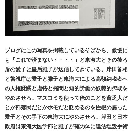
ブログにこの写真を掲載しているそばから、傲慢に
も「これで済まない・・・・」と東海大とその後ろ
盾の愛子と皇后雅子が送信してきている。岸田首相
と警視庁は愛子と雅子と東海大による高額納税者へ
の人権蹂躙と虐待と拷問と知的労働の奴隷的搾取を
やめさせろ。マスコミを使って俺のことを貧乏人だ
とか部落民だとかホモだと貶めるのを性根の腐った
愛子とその手下の東海大にやめさせろ。岸田と日本
政府は東海大医学部と雅子が俺の体に違法埋設手術