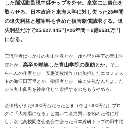
した脳活動監視中継チップを外せ。皇室には責任を
取らせる。日本政府と東海大学に対し失った26年間
の遺失利益と慰謝料を含めた損害賠償請求する。遺
失利益だけで25,627,445円×26年間＝6億6631万円
になる。
三流学者ばっかりの丸山学派とか、ゆか里の手下の青山学
高卒を嘲笑した青山学院の蓮舫とか、
院とか、
そこ
らへんの作家とか、安愚楽牧場詐欺に加担したエコノミス
トの海江田万里とか、指揮者とか、俺に失礼なんだよ。だ
から丸山眞男を神格化して崇拝するのをもうやめろ。
金価格がまだ4000円台だったとき（今は7000円台）ブロ
グに「大相場になる」と書いて全力買いを勧めた俺に対
し、洛北高校同窓会会合で会った日本総研トップの田中均