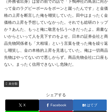
（外務省出身）は皆の前での話で「下鴨神社の鳥居に向か
って金のラグビーボールをポーンと蹴ったんです」と金価
格の上昇を断言した俺を嘲笑していた。田中はまったく金
価格の上昇を予想していなかった。それでも総研のトップ
か？あんた、もっと俺に敬意を払うべきだったよ。肩書な
いからといって人を見下すのをよせ。日本の証券会社と商
品先物関係者も「大相場」という言葉を使った俺を繰り返
し嘲笑し、金の本格的上昇を見逃していた。俺は一切商品
先物はやってないので悪しからず。商品先物会社に口座も
ない。まったく信用できないし危険だ。
未分類
シェアする
X
Facebook
はてブ