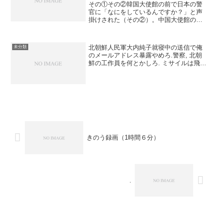
その①その②韓国大使館の前で日本の警
官に「なにをしているんですか？」と声
掛けされた（その②）。中国大使館の前
でも警官に睨まれたのでこちらから「こ
んばんわ」といった（その①）。配達と
思われる車が路肩ではなく道の真んに停
北朝鮮人民軍大内純子就寝中の送信で俺
未分類
車していて、脇を歩くこち...
のメールアドレス暴露やめろ.警察, 北朝
鮮の工作員を何とかしろ. ミサイルは飛ば
すしパスワードは暴露するし北朝鮮はや
り放題だ. 警察は国民の安全を守れ！「御
岳山の神社」そんな山登らない.「平等院
最後の拝み...
きのう録画（1時間６分）
.