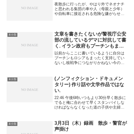
夜散歩に行ったが、やはり外でネオナチ
と思われる集団の車や人（母親と少年）
や自転車に接近される危険な嫌がらせを
受けた。車は止まろうとしなかったので
足を上げてケリを入れる構えをすると俺
をよけたが女の運転だった。ベンツにケ
リを入れて凹ませたことも...
文章を書きたくないが警視庁公安
未分類
部の流しているデマに対抗して書
く. イラン政府もプーチンもまっ
たく支持していない.
以前からここに書いているように自分は
プーチンもロシアもまったく支持してい
ないし核戦争につながりかねない今の戦
争を終わらせるためにアメリカにプーチ
ンを精密誘導ミサイルで暗殺させるべき
だと強く主張している.自分がイランを支
(ノンフィクション・ドキュメン
未分類
持しているというのもま...
タリー) 作り話や文学作品ではな
い.
22:46 午後6時いつもより30分早く散歩に
でると俺に合わせて早くスタンバイしな
ければならなくなった道の子供や主婦や
学校帰りを装う麻布中高の生徒が大騒ぎ.
全員公安警察(警視庁公安部・静岡県警警
備局)に金をもらって働いている. 政府は
3月3日（木）録画 散歩・警官が
未分類
俺一...
声掛け