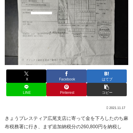
X
Facebook
はてブ
LINE
Pinterest
コピー
2021.11.17
きょうプレスティア広尾支店に寄って金を下ろしたのち麻
布税務署に行き、まず追加納税分の260,800円を納税し