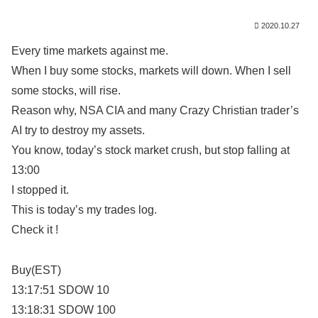
2020.10.27
Every time markets against me.
When I buy some stocks, markets will down. When I sell
some stocks, will rise.
Reason why, NSA CIA and many Crazy Christian trader’s
AI try to destroy my assets.
You know, today’s stock market crush, but stop falling at
13:00
I stopped it.
This is today’s my trades log.
Check it !
Buy(EST)
13:17:51 SDOW 10
13:18:31 SDOW 100