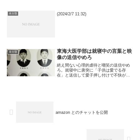
ジャニーズなどの子役が起用された。前
年まで児童劇団出身の子役しか出演して
いなかったので驚いた。当時国内最大の
(2024/2/7 11:32)
未分類
パソコン通信網の...
東海大医学部は就寝中の言葉と映
未分類
像の送信やめろ
絶え間ない心理的虐待と嘲笑の送信やめ
ろ。就寝中に唐突に「子供は愛でる存
在」と送信して愛子押し付けで不快がら
せて起こす拷問やめろ。東海大医学部と
実行犯の東海大付属小1976年度卒業生の
女子、特に鼓笛隊の出身者やめろ。西岡
三枝子（鼓笛隊（鼓笛ク...
amazon とのチャットを公開
.