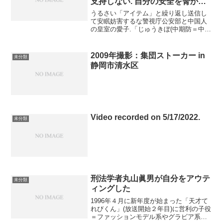
支持しない. 自分の安全を脅かす
日本政府は敵であり日本が戦争を
うるさい「アイテム」と繰り返し送信し
始めたらレジスタンスになって自
て安眠妨害するな警視庁公安部と中国人
の皇室の愛子.「じゅうきぼ(中期防＝中期
衛隊を殺す.
防衛計画)対戦」と送信するな. 俺は軍服
なんてきてない. きのうはH&Mのカジュ
アルなグレーのジャンパーでそれを軍服
2009年撮影：集団ストーカー in
未分類
のM-1だと...
静岡市清水区
Video recorded on 5/17/2022.
未分類
刑法学者丸山眞男が自分をアウテ
未分類
ィングした
1996年４月に新年度が始まった「天才て
れびくん」(放送開始２年目)に営利の子役
＝ファッションモデル系やグラビア系や