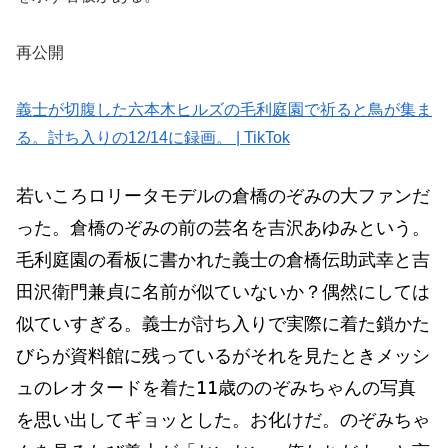
再公開
義士が切腹した六本木ヒルズの毛利庭園で祈ると鳥が集ま
る。討ち入りの12/14に録画。 | TikTok
若いころロリータモデルの倉橋のぞみの大ファンだ
った。倉橋のぞみの前の芸名を吉沢あゆみという。
毛利庭園の看板に書かれた
義士
の倉橋伝助武幸と吉
田沢衛門兼貞に名前が似ていないか？偶然にしては
似ていすぎる。義士が討ち入りで実際に着た鎖かた
びらが資料館に残っているがそれを見たときメッシ
ュのレオタードを着た
11
歳ののぞみちゃんの写真
を思い出してギョッとした。お化けだ。のぞみちゃ