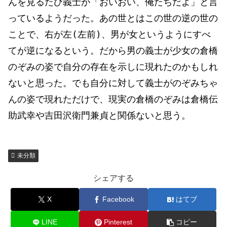
んを見るたび義士が「おいおい、俺たちだよ」と言
っているようだった。あの世とはこの世の逆の世の
ことで、右が左
(
左前
)
、男が女というようにすべ
てが逆になるという。だから男の義士が少女の倉橋
のぞみの姿で自分の存在を示しに現れたのかもしれ
ないと思った。
でも
自分に対して義士がのぞみちゃ
んの姿で現れただけで、現実の倉橋のぞみは倉橋伝
助武幸や吉田沢衛門兼貞と関係ないと思う。
未分類
シェアする
X
Facebook
はてブ
LINE
Pinterest
コピー