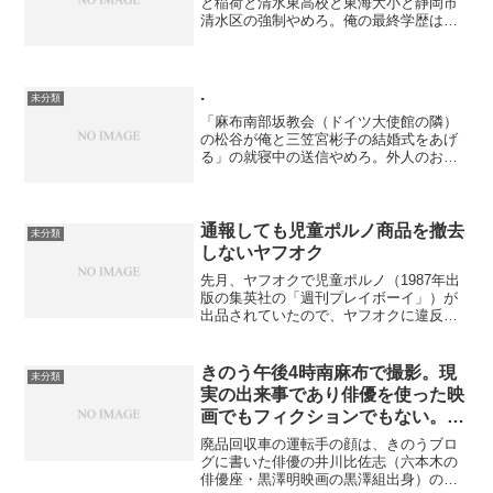
と稲荷と清水東高校と東海大小と静岡市
清水区の強制やめろ。俺の最終学歴は都
立鷺宮高校卒だ。雅子と愛子は笹川と自
民党とファシストの強制やめろ。マルチ
商法の重大犯のジャパンライフの山口と
交際している三笠宮や、水...
.
未分類
「麻布南部坂教会（ドイツ大使館の隣）
の松谷が俺と三笠宮彬子の結婚式をあげ
る」の就寝中の送信やめろ。外人のお前
らアメ公に反日のゴミ三笠宮との結婚を
強制されない。キリスト教なんか入るわ
けねえだろ。俺は仏教徒だ。松谷がドイ
ツでアメリカ軍じゃねえか...
通報しても児童ポルノ商品を撤去
未分類
しないヤフオク
先月、ヤフオクで児童ポルノ（1987年出
版の集英社の「週刊プレイボーイ」）が
出品されていたので、ヤフオクに違反商
品として通報した。そうしないと商品写
真を見ただけで俺が捕まる可能性があっ
た。俺の使うインターネット回線は常に
きのう午後4時南麻布で撮影。現
未分類
盗聴され、相場での売...
実の出来事であり俳優を使った映
画でもフィクションでもない。俺
は俳優ではないし俳優などにはな
廃品回収車の運転手の顔は、きのうブロ
らない。現実に起きた事件を俳優
グに書いた俳優の井川比佐志（六本木の
俳優座・黒澤明映画の黒澤組出身）の長
が演じているフィクションだと決