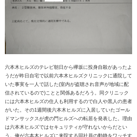
六本木ヒルズのテレビ朝日から欅坂に投身自殺があったよ
うだが昨日自宅で以前六本木ヒルズクリニックに通院して
いた事実を一人で話した(室内が盗聴され音声が地域に配
信されているので)ことと関係あるだろう。同クリニック
には六本木ヒルズの住人も利用するので白人や黒人の患者
がいた。その1週間後六本木ヒルズに入居していたゴール
ドマンサックスが虎の門ヒルズへの転居を発表した。理由
は六本木ヒルズではセキュリティが守れないからだとい
う。俺が六本木ヒルズに来院する同社員の動静をワッチす