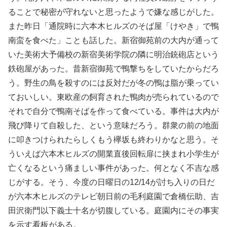
ることで秘密が守れないと思ったようで嫌な感じがした。
また昨日「通院時に六本木ヒルズのそば屋「けやき」で鴨
南蛮を食べた」ことも話した。新宿御苑前の大内が通って
いた美術大予備校の新宿美術学院の隣に明治銃砲店という
鉄砲屋があった。昔新宿御苑で鴨撃ちをしていたからだろ
う。野生の鳥を殺すのには反対だが冬の鴨は脂が乗ってい
ておいしい。東欧産の飼育された鴨肉が売られているので
それで自分で鴨南そばを作って食べている。事件は大内が
飛び降りて自殺した、という意味だろう。群衆の前の地面
に叩きつけられたらしくもう欅坂も終わりかなと思う。そ
ういえば六本木ヒルズの開業直後回転扉に挟まれ小学生が
亡くなるという痛ましい事件があった。何となく不吉な感
じがする。そう、今度の日曜日の12/14が討ち入りの日だ
が六本木ヒルズのテレビ朝日前の毛利庭園で倉橋伝助、吉
田沢衛門以下義士十名が切腹している。庭園内にその事実
を示す看板がある。