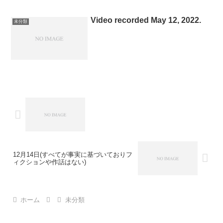
男の井川大輔（都立鷺宮高校の同級生）
めつけ、ドキュメンタリー（報
に似ている。
道）の意味を無効化ようとする公
Video recorded May 12, 2022.
未分類
安警察の策動に乗らない。
12月14日(すべてが事実に基づいておりフ
ィクションや作話はない)
ホーム
未分類