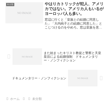
やはりカトリックが犯人、アメリ
未分類
カではない。アメリカ人もいるが
ヨーロッパ人も多い。
窓辺に行くと「皇族との結婚に同意し
た」「大内純子との結婚に同意した」と
こじつけるのをやめろ。窓は皇族を意味
しない。窓は結婚を意味しない、
Windowsでもビル・ゲイツの女房でもな
い、日本語では。ここは日本だ！日本で
はお前らカトリックの方が異...
また始まったキリスト教徒と警察と天皇
皇后による結婚強制 ドキュメンタリ
ー・ノンフィクション
ドキュメンタリー・ノンフィクション
ホーム
未分類