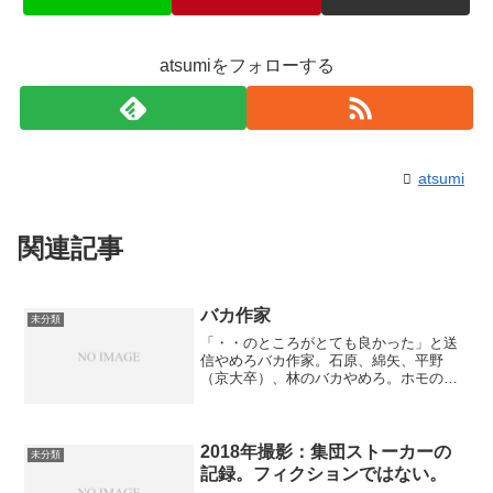
atsumiをフォローする
atsumi
関連記事
バカ作家
未分類
「・・のところがとても良かった」と送
信やめろバカ作家。石原、綿矢、平野
（京大卒）、林のバカやめろ。ホモの三
島の息子やめろ。佐倉は星新一とかの小
説を読んでいた。漫画のブラックジャッ
クもよく読んでいた。丸山眞男は日本の
作家を徹底的にバカにしてい...
2018年撮影：集団ストーカーの
未分類
記録。フィクションではない。