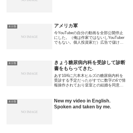
アメリカ軍
未分類
今YouTubeの自分の動画を全部公開停止
にした。（俺は作家ではないしYouTuber
でもない。個人投資家だ）広告で儲けさ
せるだけなのでGoogleを攻撃するとき以
外YouTubeは使わない。大石敦巳で
YouTube検索すると、俺と無関係の...
きょう糖尿病内科を受診して診断
未分類
書をもらってきた.
あす10/6に六本木ヒルズの糖尿病内科を
受診する予定だったがすでに数字の6で情
報操作されており皇室との結婚を同意し
たと言われかねず危険なのできょう急遽
受診してきた. 足のしびれと腕の痛みが消
えないので新たに神経障害の薬が追加さ
New my video in English.
未分類
れた. これが...
Spoken and taken by me.