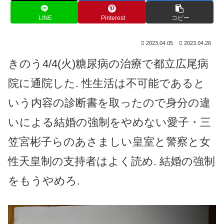
LINE
Pinterest
コピー
2023.04.05
2023.04.26
きのう4/4(火)糖尿病の治療で都立広尾病
院に通院した. 性生活は不可能であると
いう内容の診断書を取ったので身分の違
いによる結婚の強制をやめない愛子・三
笠宮彬子らのあさましい皇室と警察と女
性天皇制の支持者はよく読め. 結婚の強制
をもうやめろ.